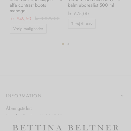
alfa contrast boots
balm aborealist 500 ml
po
mahogni
kr.
675,00
kr.
kr.
949,50
kr.
1.899,00
Tilføj til kurv
Dette
Vælg muligheder
vare
har
flere
ter.
varianter.
hederne
Mulighederne
kan
s
vælges
på
iden
INFORMATION
varesiden
Åbningstider:
Mandag-Fredag: 11.00-17.30
Lørdag: 11.00-15.00