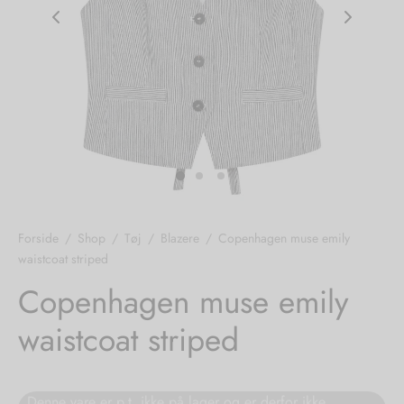
nhagen Shoes
igans
læder
ne Studios
er
ie
amia
r
eloo
Forside
/
Shop
/
Tøj
/
Blazere
/
Copenhagen muse emily
waistcoat striped
té Essentiel
uits
Copenhagen muse emily
noer
waistcoat striped
o
r
 Cruz
rdele
Denne vare er p.t. ikke på lager og er derfor ikke