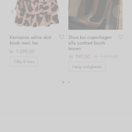
Karmamia selma skirt
Shoe biz copenhagen
Ka
blush maxi leo
alfa contrast boots
pa
brown
kr.
1.099,00
kr.
kr.
949,50
kr.
1.899,00
Tilføj til kurv
T
Dette
Vælg muligheder
vare
har
flere
ter.
varianter.
hederne
Mulighedern
kan
s
vælges
på
iden