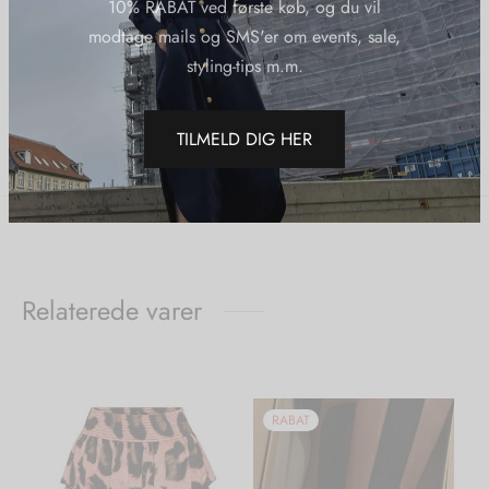
10% RABAT ved første køb, og du vil
modtage mails og SMS'er om events, sale,
Varenummer (SKU):
Copenhagenmusesequincedressblack
Kategorier:
40%
,
Copenhagen Muse
,
Kjoler
,
Nye Varer
styling-tips m.m.
TILMELD DIG HER
Del
Relaterede varer
RABAT