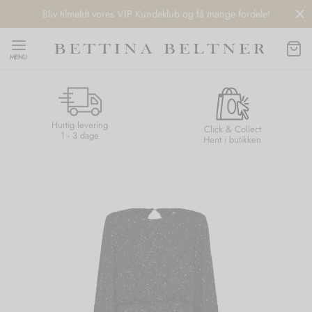
Bliv tilmeldt vores VIP Kundeklub og få mange fordele!
MENU
Hurtig levering
Back
Back
Back
Back
Click & Collect
1 - 3 dage
Hent i butikken
NDS
/ STYLES
 / STØVLER
ESSORIES
 DAY
re
er
uche
r
aler
edragt
ter
ker
nhagen Muse
er
er
r