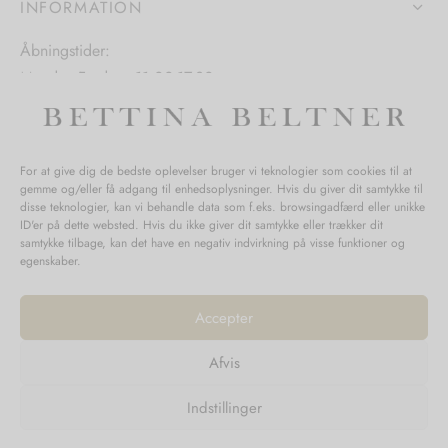
INFORMATION
varesiden
Åbningstider:
Mandag-Fredag: 11.00-17.30
Lørdag: 11.00-15.00
For at give dig de bedste oplevelser bruger vi teknologier som cookies til at
gemme og/eller få adgang til enhedsoplysninger. Hvis du giver dit samtykke til
SPØRGSMÅL WEBORDRE
disse teknologier, kan vi behandle data som f.eks. browsingadfærd eller unikke
ID'er på dette websted. Hvis du ikke giver dit samtykke eller trækker dit
BUTIK BETTINA BELTNER
samtykke tilbage, kan det have en negativ indvirkning på visse funktioner og
egenskaber.
Accepter
Afvis
Returnering
Indstillinger
Handelsvilkår
Persondata