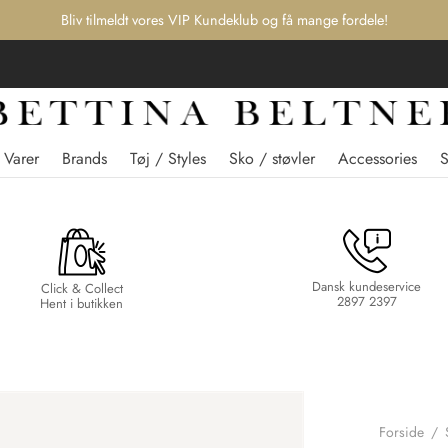
Bliv tilmeldt vores VIP Kundeklub og få mange fordele!
 Varer
Brands
Tøj / Styles
Sko / støvler
Accessories
Dansk kundeservice
Click & Collect
2897 2397
Hent i butikken
Forside
/