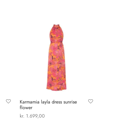
Karmamia layla dress sunrise
flower
kr.
1.699,00
Dette
Vælg muligheder
vare