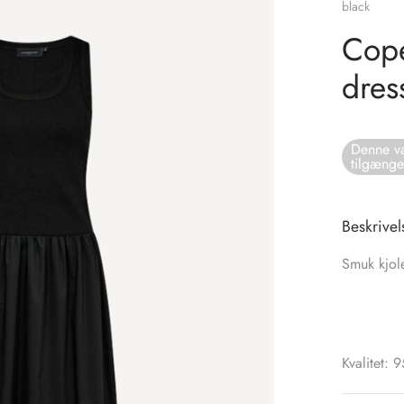
black
Cope
dres
Denne va
tilgænge
Beskrivel
Smuk kjol
Kvalitet: