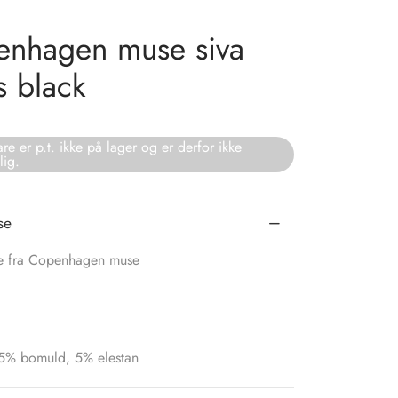
nhagen muse siva
s black
re er p.t. ikke på lager og er derfor ikke
lig.
se
e fra Copenhagen muse
 95% bomuld, 5% elestan