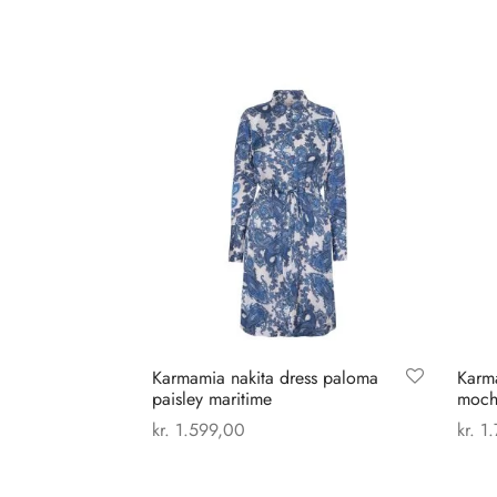
Karmamia nakita dress paloma
Karma
paisley maritime
moch
kr.
1.599,00
kr.
1.
Dette
Vælg muligheder
Vælg
vare