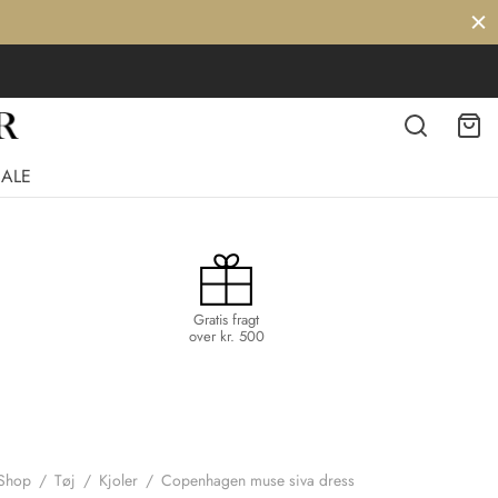
SALE
Gratis fragt
over kr. 500
Shop
/
Tøj
/
Kjoler
/
Copenhagen muse siva dress