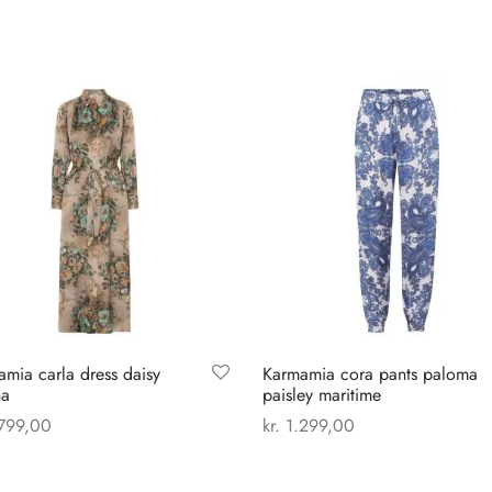
mia carla dress daisy
Karmamia cora pants paloma
a
paisley maritime
799,00
kr.
1.299,00
Dette
Dette
 muligheder
Vælg muligheder
vare
vare