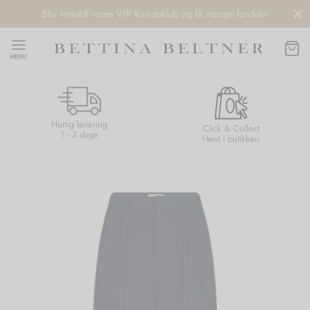
Bliv tilmeldt vores VIP Kundeklub og få mange fordele!
MENU
Hurtig levering
Back
Back
Back
Back
Click & Collect
1 - 3 dage
Hent i butikken
NDS
/ STYLES
 / STØVLER
ESSORIES
 DAY
re
er
uche
r
aler
edragt
ter
ker
na Living
er
er
r