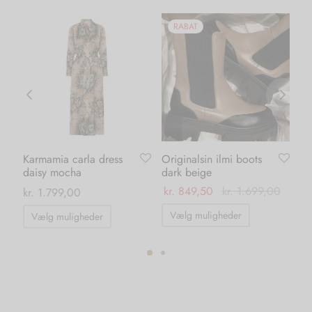
RABAT
Karmamia carla dress
Originalsin ilmi boots
Li
daisy mocha
dark beige
gr
0
kr.
849,50
kr.
1.699,00
kr
kr.
1.799,00
Dette
Dette
Vælg muligheder
Vælg muligheder
vare
vare
har
har
flere
flere
ter.
varianter.
varianter.
hederne
Mulighedern
Mulighederne