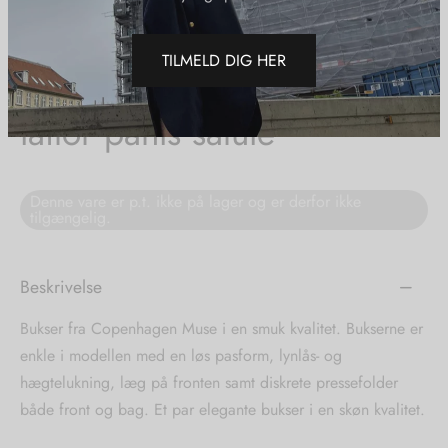
modtage mails og SMS'er om events, sale,
Forside
/
Shop
/
Tøj
/
Bukser
/
Copenhagen muse wide tailor
eloo
s
styling-tips m.m.
pants salute
Copenhagen muse wide
A
ter
TILMELD DIG HER
tailor pants salute
té Essentiel
shirts
Denne vare er p.t. ikke på lager og er derfor ikke
tilgængelig.
o
e
Beskrivelse
 Cruz
ts
Bukser fra Copenhagen Muse i en smuk kvalitet. Bukserne er
tröm
enkle i modellen med en løs pasform, lynlås- og
hægtelukning, læg på fronten samt diskrete pressefolder
nalsin
både front og bag. Et par elegante bukser i en skøn kvalitet.
numb