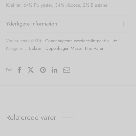
Kvalitet: 64% Polyester, 34% viscose, 2% Elestane
 Biz Copenhagen
Yderligere information
e Schnoor
es from the atelier
Varenummer (SKU):
Copenhagenmusewidetailorpantssalute
-50%
Kategorier:
Bukser
,
Copenhagen Muse
,
Nye Varer
n Pioneers
Del
en
Relaterede varer