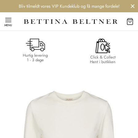
Bliv tilmeldt vores VIP Kundeklub og få mange fordele!
MENU
Hurtig levering
Back
Back
Back
Back
Click & Collect
1 - 3 dage
Hent i butikken
NDS
/ STYLES
 / STØVLER
ESSORIES
 DAY
re
er
uche
r
aler
edragt
ter
ker
nhagen Muse
er
er
r