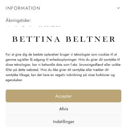
INFORMATION
Åbningstider:
Mandag-Fredag: 11.00-17.30
Lørdag: 11.00-15.00
For at give dig de bedste oplevelser bruger vi teknologier som cookies til at
gemme og/eller få adgang til enhedsoplysninger. Hvis du giver dit samtykke til
SPØRGSMÅL WEBORDRE
disse teknologier, kan vi behandle data som f.eks. browsingadfærd eller unikke
ID'er på dette websted. Hvis du ikke giver dit samtykke eller trækker dit
BUTIK BETTINA BELTNER
samtykke tilbage, kan det have en negativ indvirkning på visse funktioner og
egenskaber.
Accepter
Afvis
Returnering
Indstillinger
Handelsvilkår