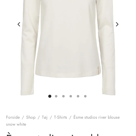
nhagen Shoes
igans
læder
ne Studios
er
ie
amia
r
eloo
té Essentiel
uits
noer
Forside
/
Shop
/
Tøj
/
T-Shirts
/
Èsme studios river blouse
o
r
snow white
 Cruz
rdele