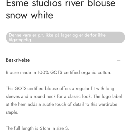
Èsme studios river blouse
snow white
tröm
s
nalsin
ter
Denne vare er p.t. ikke på lager og er derfor ikke
tilgængelig.
numb
 Biz Copenhagen
shirts
Beskrivelse
e Schnoor
e
Blouse made in 100% GOTS certified organic cotton.
es from the atelier
ts
-50%
This GOTS-certified blouse offers a regular fit with long
sleeves and a round neck for a classic look. The logo label
n Pioneers
at the hem adds a subtle touch of detail to this wardrobe
staple.
The full length is 61cm in size S.