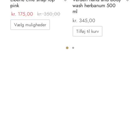
pink
wash herbanum 500
dr
ml
ma
kr.
175,00
kr.
350,00
kr.
345,00
kr.
Dette
Vælg muligheder
vare
Tilføj til kurv
har
flere
varianter.
ter.
Mulighederne
hederne
kan
vælges
s
på
varesiden
iden