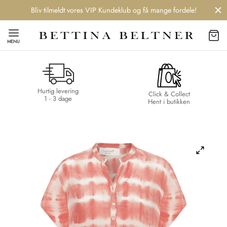
Bliv tilmeldt vores VIP Kundeklub og få mange fordele!
MENU
Hurtig levering
Back
Back
Back
Back
Click & Collect
1 - 3 dage
Hent i butikken
NDS
/ STYLES
 / STØVLER
ESSORIES
 DAY
re
er
uche
r
aler
edragt
ter
ker
nhagen Muse
er
er
r