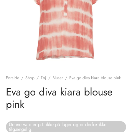
nhagen Shoes
igans
læder
ne Studios
er
ie
amia
r
eloo
Forside
/
Shop
/
Tøj
/
Bluser
/
Eva go diva kiara blouse pink
té Essentiel
uits
Eva go diva kiara blouse
pink
noer
o
r
Denne vare er p.t. ikke på lager og er derfor ikke
tilgængelig.
 Cruz
rdele