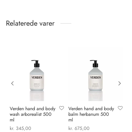
Relaterede varer
Verden hand and body
Verden hand and body
Ka
wash arborealist 500
balm herbanum 500
pa
ml
ml
ma
kr.
345,00
kr.
675,00
kr.