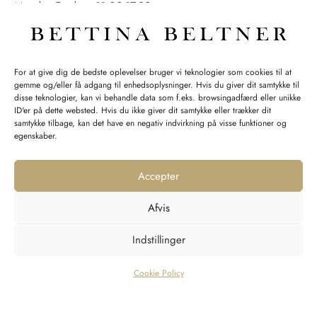
Mandag-Fredag: 11.00-17.30
Lørdag: 11.00-15.00
For at give dig de bedste oplevelser bruger vi teknologier som cookies til at
gemme og/eller få adgang til enhedsoplysninger. Hvis du giver dit samtykke til
SPØRGSMÅL WEBORDRE
disse teknologier, kan vi behandle data som f.eks. browsingadfærd eller unikke
ID'er på dette websted. Hvis du ikke giver dit samtykke eller trækker dit
BUTIK BETTINA BELTNER
samtykke tilbage, kan det have en negativ indvirkning på visse funktioner og
egenskaber.
Accepter
Afvis
Returnering
Indstillinger
Handelsvilkår
Persondata
Cookie Policy
©2023
Design'R'us