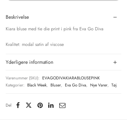
tröm
s
Beskrivelse
nalsin
ter
Kiara bluse med tie die print i pink fra Eva Go Diva
numb
Kvalitet: modal satin af viscose
 Biz Copenhagen
shirts
Yderligere information
e Schnoor
e
Varenummer (SKU):
EVAGODIVAKIARABLOUSEPINK
es from the atelier
ts
-50%
Kategorier:
Black Week
,
Bluser
,
Eva Go Diva
,
Nye Varer
,
Tøj
n Pioneers
Del