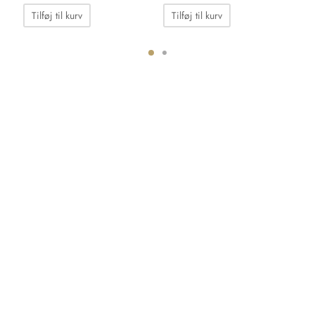
Tilføj til kurv
Tilføj til kurv
ter.
hederne
s
iden