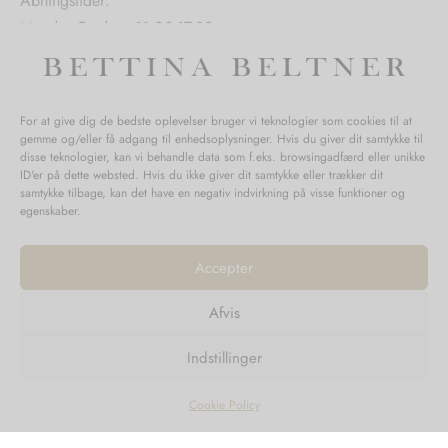
Åbningstider:
Mandag-Fredag: 11.00-17.30
Lørdag: 11.00-15.00
For at give dig de bedste oplevelser bruger vi teknologier som cookies til at
gemme og/eller få adgang til enhedsoplysninger. Hvis du giver dit samtykke til
SPØRGSMÅL WEBORDRE
disse teknologier, kan vi behandle data som f.eks. browsingadfærd eller unikke
ID'er på dette websted. Hvis du ikke giver dit samtykke eller trækker dit
BUTIK BETTINA BELTNER
samtykke tilbage, kan det have en negativ indvirkning på visse funktioner og
egenskaber.
Accepter
Afvis
Returnering
Indstillinger
Handelsvilkår
Persondata
Cookie Policy
©2023
Design'R'us