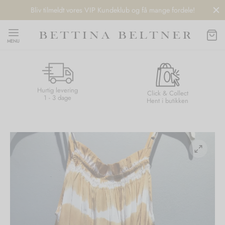
Bliv tilmeldt vores VIP Kundeklub og få mange fordele!
MENU
Hurtig levering
Back
Back
Back
Back
Click & Collect
1 - 3 dage
Hent i butikken
NDS
/ STYLES
 / STØVLER
ESSORIES
 DAY
re
er
uche
r
aler
edragt
ter
ker
nhagen Muse
er
er
r