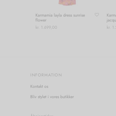
Karmamia layla dress sunrise
Karma
flower
jacq
kr.
1.699,00
kr.
1.
Dette
Vælg muligheder
Vælg
vare
har
flere
varianter.
Mulighederne
INFORMATION
kan
vælges
Kontakt os
på
varesiden
Bliv stylet i vores butikker