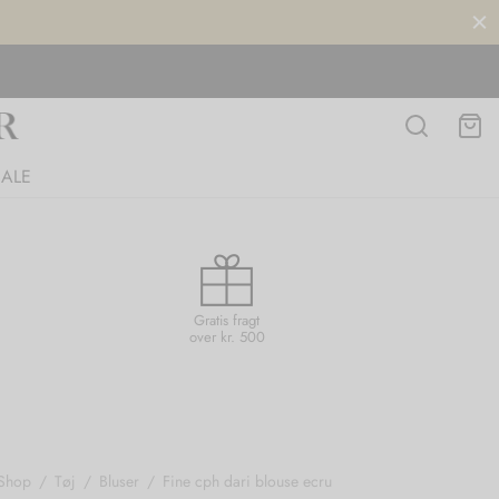
SALE
Gratis fragt
over kr. 500
Shop
/
Tøj
/
Bluser
/
Fine cph dari blouse ecru