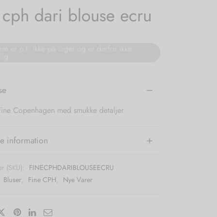
 cph dari blouse ecru
re er p.t. ikke på lager og er derfor ikke
lig.
se
 Fine Copenhagen med smukke detaljer
e information
r (SKU):
FINECPHDARIBLOUSEECRU
:
Bluser
,
Fine CPH
,
Nye Varer