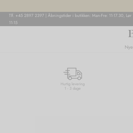
Tlf. +45 2897 2397 | Åbningstider i butikken: Man-Fre: 11-17.30, Lør
11-15
Nye
Hurtig levering
1 - 3 dage