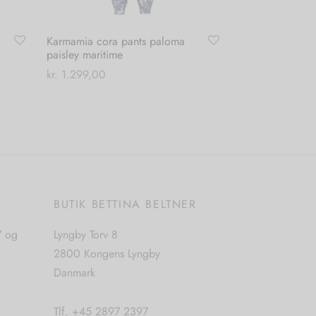
Karmamia cora pants paloma
paisley maritime
kr.
1.299,00
Dette
Vælg muligheder
vare
har
flere
varianter.
Mulighederne
E
BUTIK BETTINA BELTNER
kan
vælges
7 og
Lyngby Torv 8
på
2800 Kongens Lyngby
varesiden
Danmark
Tlf. +45 2897 2397