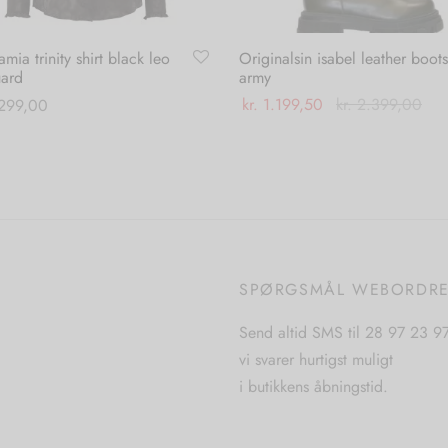
mia trinity shirt black leo
Originalsin isabel leather boots
uard
army
kr.
1.199,50
kr.
2.399,00
299,00
Dette
Dette
Vælg muligheder
 muligheder
vare
vare
har
har
flere
flere
varianter.
varianter.
Mulighederne
Mulighederne
SPØRGSMÅL WEBORDR
kan
kan
vælges
vælges
Send altid SMS til 28 97 23 9
på
på
vi svarer hurtigst muligt
varesiden
varesiden
i butikkens åbningstid.