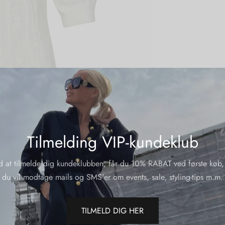
Tilmelding VIP-kundeklub
d at tilmelde dig kundeklubben, får du 10% RABAT ved første køb,
du vil modtage mails og SMS'er om events, sale, styling-tips m.m.
TILMELD DIG HER