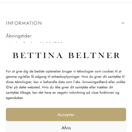
INFORMATION
Åbningstider:
Mandag-Fredag: 11.00-17.30
Lørdag: 11.00-15.00
For at give dig de bedste oplevelser bruger vi teknologier som cookies til at
gemme og/eller få adgang til enhedsoplysninger. Hvis du giver dit samtykke til
SPØRGSMÅL WEBORDRE
disse teknologier, kan vi behandle data som f.eks. browsingadfærd eller unikke
ID'er på dette websted. Hvis du ikke giver dit samtykke eller trækker dit
BUTIK BETTINA BELTNER
samtykke tilbage, kan det have en negativ indvirkning på visse funktioner og
egenskaber.
Accepter
Afvis
Returnering