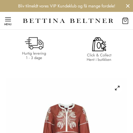
Bliv tilmeldt vores VIP Kundeklub og få mange fordele!
MENU
Hurtig levering
Back
Back
Back
Back
Click & Collect
1 - 3 dage
Hent i butikken
NDS
/ STYLES
 / STØVLER
ESSORIES
 DAY
re
er
uche
r
aler
edragt
ter
ker
nhagen Muse
er
er
r