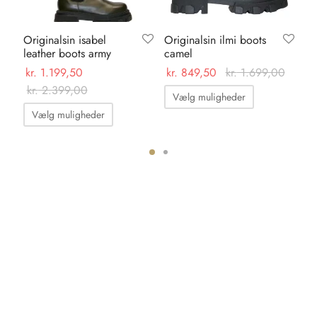
Originalsin isabel
Originalsin ilmi boots
Ka
leather boots army
camel
su
kr.
1.199,50
kr.
849,50
kr.
1.699,00
kr.
kr.
2.399,00
Dette
Vælg muligheder
Dette
vare
Vælg muligheder
vare
har
har
flere
flere
varianter.
ter.
varianter.
Mulighedern
hederne
Mulighederne
kan
kan
vælges
s
vælges
på
på
varesiden
iden
varesiden