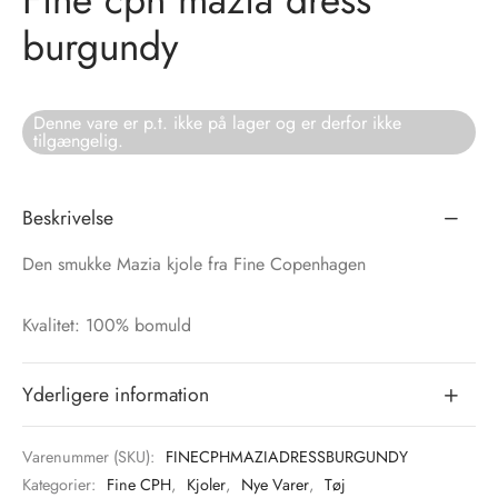
burgundy
tröm
s
nalsin
ter
Denne vare er p.t. ikke på lager og er derfor ikke
tilgængelig.
numb
 Biz Copenhagen
shirts
Beskrivelse
Den smukke Mazia kjole fra Fine Copenhagen
e Schnoor
e
es from the atelier
ts
-50%
Kvalitet: 100% bomuld
n Pioneers
Yderligere information
Varenummer (SKU):
FINECPHMAZIADRESSBURGUNDY
Kategorier:
Fine CPH
,
Kjoler
,
Nye Varer
,
Tøj