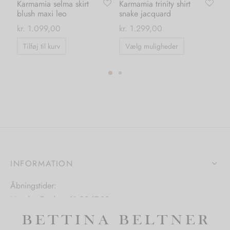
Karmamia selma skirt
Karmamia trinity shirt
Sh
blush maxi leo
snake jacquard
si
kr
kr.
1.099,00
kr.
1.299,00
Dette
Tilføj til kurv
Vælg muligheder
vare
har
flere
ter.
varianter.
hederne
Mulighedern
kan
s
vælges
på
INFORMATION
iden
varesiden
Åbningstider:
Mandag-Fredag: 11.00-17.30
Lørdag: 11.00-15.00