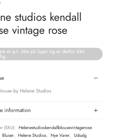
e
ne studios kendall
se vintage rose
re er p.t. ikke på lager og er derfor ikke
lig.
se
blouse by Helene Studios
e information
r (SKU):
Helenestudioskendallblousevintagerose
:
Bluser
,
Helene Studios
,
Nye Varer
,
Udsalg