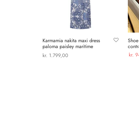
Karmamia nakita maxi dress
Shoe
paloma paisley maritime
contr
kr.
9
kr.
1.799,00
Dette
Vælg
Vælg muligheder
vare
har
flere
varianter.
Mulighederne
kan
vælges
på
varesiden