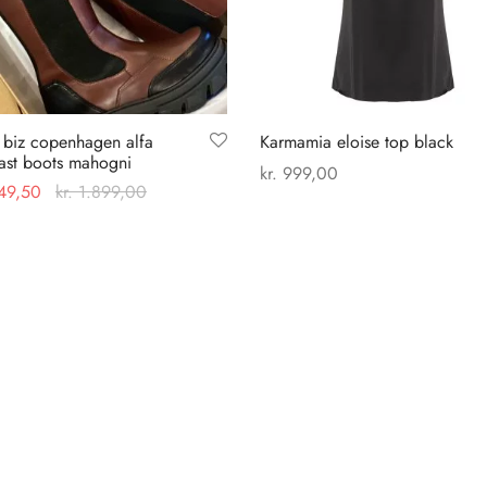
 biz copenhagen alfa
Karmamia eloise top black
ast boots mahogni
kr.
999,00
49,50
kr.
1.899,00
Dette
Vælg muligheder
Dette
 muligheder
vare
vare
har
har
flere
flere
varianter.
varianter.
Mulighederne
Mulighederne
kan
kan
vælges
vælges
på
på
varesiden
varesiden