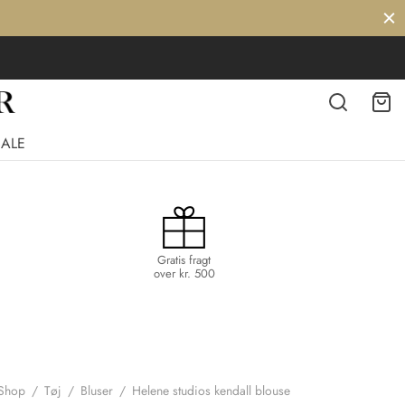
SALE
Gratis fragt
over kr. 500
Shop
/
Tøj
/
Bluser
/
Helene studios kendall blouse