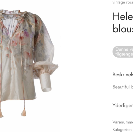
vintage ros
Hele
blou
Denne va
tilgænge
Beskrivel
Beautiful 
Yderliger
Varenumme
Kategorier