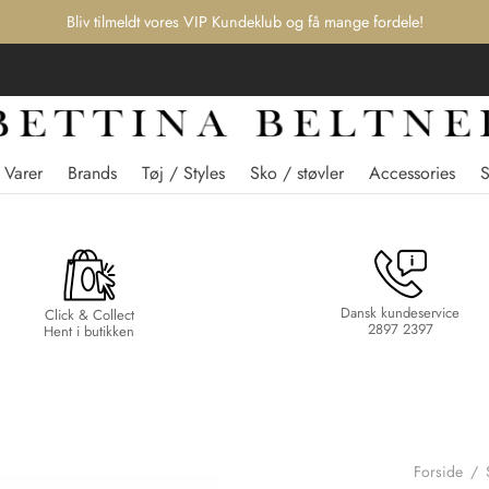
Bliv tilmeldt vores VIP Kundeklub og få mange fordele!
 Varer
Brands
Tøj / Styles
Sko / støvler
Accessories
Dansk kundeservice
Click & Collect
2897 2397
Hent i butikken
Forside
/