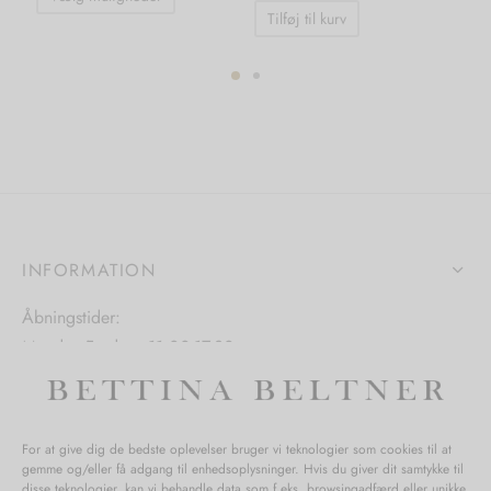
vare
Tilføj til kurv
har
flere
varianter.
ter.
Mulighederne
hederne
kan
vælges
s
på
varesiden
iden
INFORMATION
Åbningstider:
Mandag-Fredag: 11.00-17.30
Lørdag: 11.00-15.00
For at give dig de bedste oplevelser bruger vi teknologier som cookies til at
gemme og/eller få adgang til enhedsoplysninger. Hvis du giver dit samtykke til
SPØRGSMÅL WEBORDRE
disse teknologier, kan vi behandle data som f.eks. browsingadfærd eller unikke