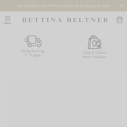
Bliv tilmeldt vores VIP Kundeklub og få mange fordele!
MENU
Hurtig levering
Back
Back
Back
Back
Click & Collect
1 - 3 dage
Hent i butikken
NDS
/ STYLES
 / STØVLER
ESSORIES
 DAY
re
er
uche
r
aler
edragt
ter
ker
nhagen Muse
er
er
r