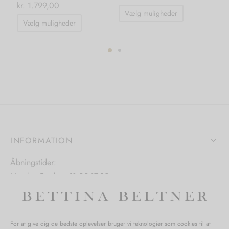
kr.
1.799,00
kr.
Dette
Vælg muligheder
Dette
vare
Vælg muligheder
vare
har
har
flere
flere
ter.
varianter.
varianter.
hederne
Mulighedern
Mulighederne
kan
kan
s
vælges
vælges
på
på
iden
varesiden
INFORMATION
varesiden
Åbningstider:
Mandag-Fredag: 11.00-17.30
Lørdag: 11.00-15.00
For at give dig de bedste oplevelser bruger vi teknologier som cookies til at