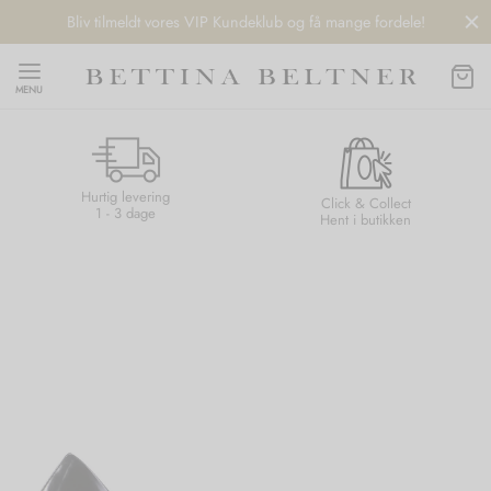
Bliv tilmeldt vores VIP Kundeklub og få mange fordele!
MENU
Hurtig levering
Back
Back
Back
Back
Click & Collect
1 - 3 dage
Hent i butikken
NDS
/ STYLES
 / STØVLER
ESSORIES
 DAY
re
er
uche
r
aler
edragt
ter
ker
nhagen Muse
er
er
r