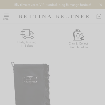
Bliv tilmeldt vores VIP Kundeklub og få mange fordele!
MENU
Hurtig levering
Back
Back
Back
Back
Click & Collect
1 - 3 dage
Hent i butikken
NDS
/ STYLES
 / STØVLER
ESSORIES
 DAY
re
er
uche
r
aler
edragt
ter
ker
nhagen Muse
er
er
r