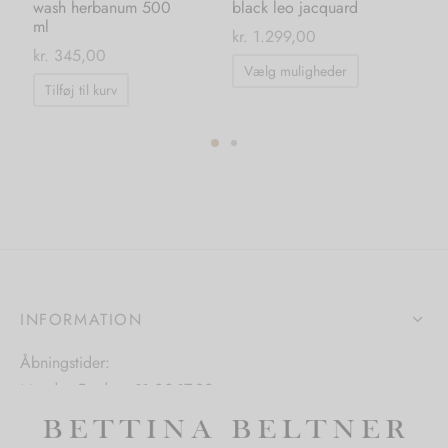
wash herbanum 500
black leo jacquard
pa
ml
ma
kr.
1.299,00
0
kr.
345,00
kr.
Dette
Vælg muligheder
vare
Tilføj til kurv
har
flere
varianter.
ter.
Mulighedern
hederne
kan
vælges
s
på
varesiden
INFORMATION
iden
Åbningstider:
Mandag-Fredag: 11.00-17.30
Lørdag: 11.00-15.00