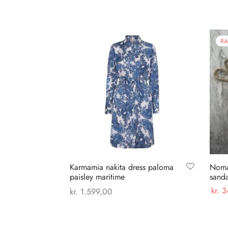
RA
Karmamia nakita dress paloma
Noma
paisley maritime
sand
kr.
3
kr.
1.599,00
Dette
Vælg
Vælg muligheder
vare