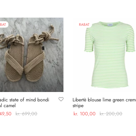
BAT
RABAT
dic state of mind bondi
Libertè blouse lime green cre
al camel
stripe
49,50
kr.
699,00
kr.
100,00
kr.
200,00
Dette
Dette
 muligheder
Vælg muligheder
vare
vare