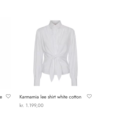
me
Karmamia lee shirt white cotton
kr.
1.199,00
Dette
Vælg muligheder
vare
har