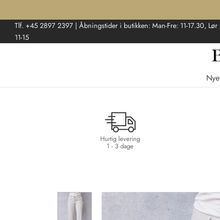
Tlf. +45 2897 2397 | Åbningstider i butikken: Man-Fre: 11-17.30, Lør
11-15
Nye
Hurtig levering
1 - 3 dage