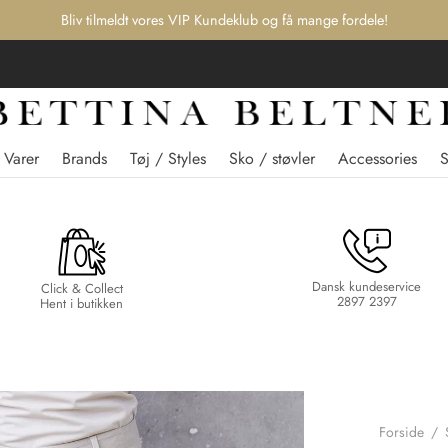
Bliv tilmeldt vores VIP Kundeklub og få mange fordele!
 Varer
Brands
Tøj / Styles
Sko / støvler
Accessories
Dansk kundeservice
Click & Collect
2897 2397
Hent i butikken
Forside
/