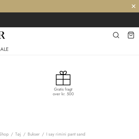
SALE
Gratis fragt
over kr. 500
Shop
/
Tøj
/
Bukser
/
I say rimini pant sand