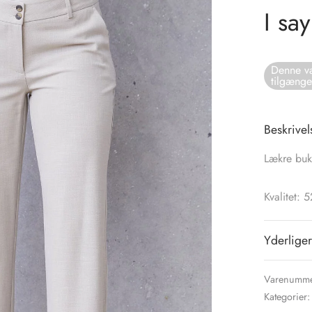
I sa
Denne va
tilgænge
Beskrivel
Lækre buks
Kvalitet: 
Yderliger
Varenumme
Kategorier