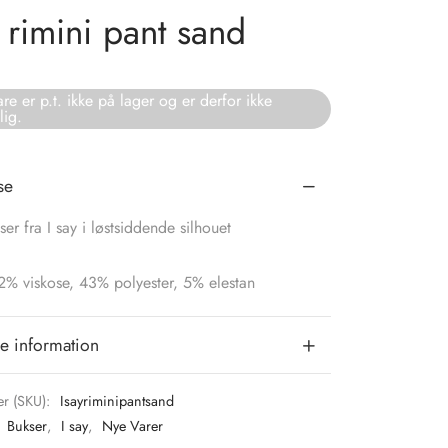
y rimini pant sand
re er p.t. ikke på lager og er derfor ikke
lig.
se
er fra I say i løstsiddende silhouet
52% viskose, 43% polyester, 5% elestan
e information
r (SKU):
Isayriminipantsand
:
Bukser
,
I say
,
Nye Varer