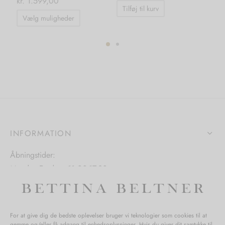
kr.
1.599,00
Tilføj til kurv
Dette
Vælg muligheder
vare
har
flere
ter.
varianter.
hederne
Mulighederne
kan
s
vælges
på
INFORMATION
iden
varesiden
Åbningstider:
Mandag-Fredag: 11.00-17.30
Lørdag: 11.00-15.00
For at give dig de bedste oplevelser bruger vi teknologier som cookies til at
gemme og/eller få adgang til enhedsoplysninger. Hvis du giver dit samtykke til