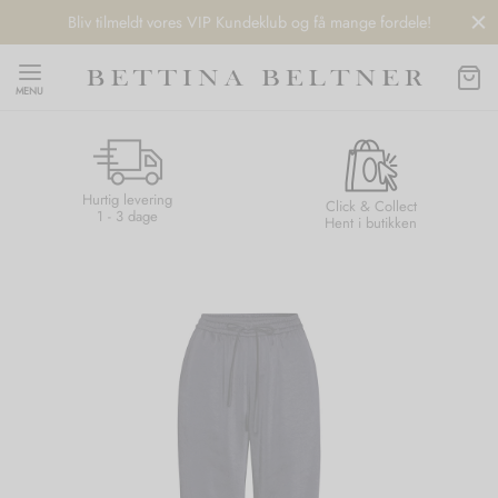
Bliv tilmeldt vores VIP Kundeklub og få mange fordele!
MENU
Hurtig levering
Back
Back
Back
Back
Click & Collect
1 - 3 dage
Hent i butikken
NDS
/ STYLES
 / STØVLER
ESSORIES
 DAY
re
er
uche
r
aler
edragt
ter
ker
nhagen Muse
er
er
r