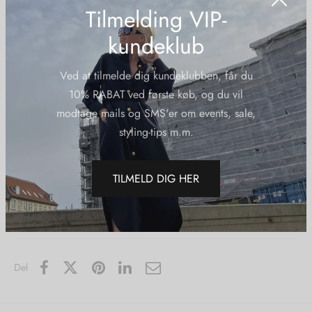
ud hele dagen lang.
Tilmelding VIP-
kundeklub
Pasform: Normal i størrelsen
Ved at tilmelde dig kundeklubben, får du
Vaskeanvisning: Maskinvaskes på 30 grader
10% RABAT ved første køb, og du vil
modtage mails og SMS'er om events, sale,
Materiale: 100 % satin terylen
styling-tips m.m.
Yderligere information
TILMELD DIG HER
Varenummer (SKU):
Karmamiagarciapantsnavyrichsatin
Kategorier:
Bukser
,
Karmamia
,
Nye Varer
Del