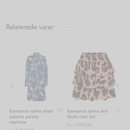
Relaterede varer
Karmamia nakita dress
Karmamia selma skirt
No
paloma paisley
blush maxi leo
bo
maritime
kr
kr.
1.099,00
0