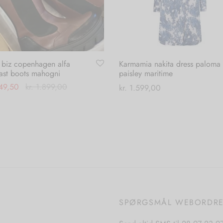
 biz copenhagen alfa
Karmamia nakita dress paloma
ast boots mahogni
paisley maritime
49,50
kr.
1.899,00
kr.
1.599,00
Dette
Dette
 muligheder
Vælg muligheder
vare
vare
har
har
flere
flere
varianter.
varianter.
Mulighederne
Mulighederne
kan
kan
vælges
vælges
SPØRGSMÅL WEBORDR
på
på
varesiden
varesiden