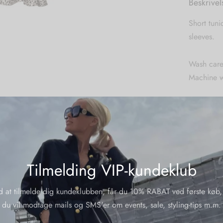
Beskrivel
Short tuni
sleeves.
Wash care
Machine w
Material:
58 % sati
polyester 
Yderliger
Tilmelding VIP-kundeklub
Varenumme
d at tilmelde dig kundeklubben, får du 10% RABAT ved første køb,
Kategorier
du vil modtage mails og SMS'er om events, sale, styling-tips m.m.
Varemærk