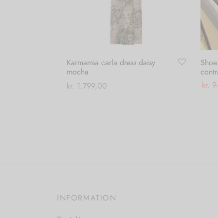
Karmamia carla dress daisy
Shoe
mocha
contr
kr.
9
kr.
1.799,00
Dette
Vælg
Vælg muligheder
vare
har
flere
varianter.
Mulighederne
kan
vælges
INFORMATION
på
varesiden