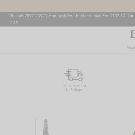
Tlf. +45 2897 2397 | Åbningstider i butikken: Man-Fre: 11-17.30, Lør
11-15
Nye
Hurtig levering
1 - 3 dage