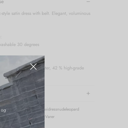
se
c-style satin dress with belt. Elegant, voluminous
:
ashable 30 degrees
n-woven recycled polyester, 42 % high-grade
(eco-friendly)
e information
r (SKU):
Karmamiaavamaxidressnudeleopard
 og
:
Karmamia
,
Kjoler
,
Nye Varer
e:
Karmamia