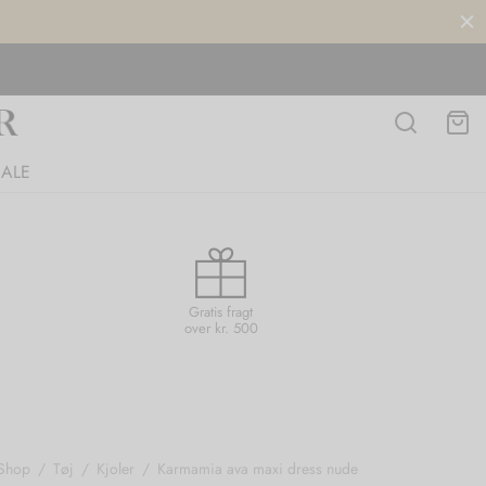
SALE
Gratis fragt
over kr. 500
Shop
/
Tøj
/
Kjoler
/
Karmamia ava maxi dress nude