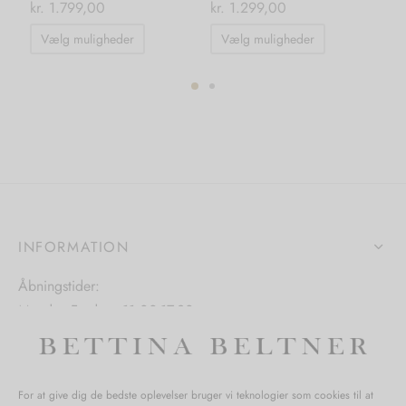
kr.
1.799,00
kr.
1.299,00
kr.
Dette
Dette
Vælg muligheder
Vælg muligheder
T
vare
vare
har
har
flere
flere
varianter.
varianter.
Mulighederne
Mulighedern
kan
kan
vælges
vælges
på
på
INFORMATION
varesiden
varesiden
Åbningstider:
Mandag-Fredag: 11.00-17.30
Lørdag: 11.00-15.00
For at give dig de bedste oplevelser bruger vi teknologier som cookies til at