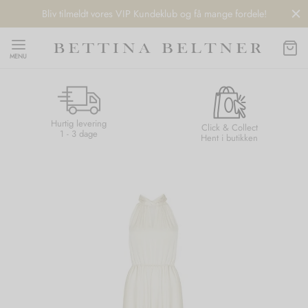
Bliv tilmeldt vores VIP Kundeklub og få mange fordele!
MENU
Hurtig levering
Back
Back
Back
Back
Click & Collect
1 - 3 dage
Hent i butikken
NDS
/ STYLES
 / STØVLER
ESSORIES
 DAY
re
er
uche
r
aler
edragt
ter
ker
nhagen Muse
er
er
r