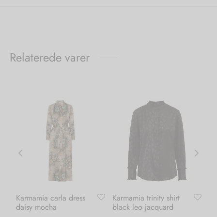
Relaterede varer
Karmamia carla dress
Karmamia trinity shirt
Ve
daisy mocha
black leo jacquard
ba