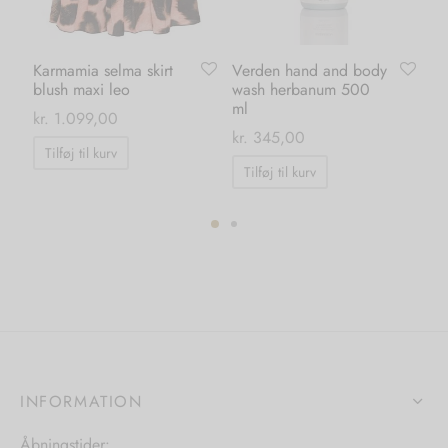
Karmamia selma skirt
Verden hand and body
Ka
blush maxi leo
wash herbanum 500
da
ml
kr.
1.099,00
kr.
kr.
345,00
Tilføj til kurv
Tilføj til kurv
ter.
hederne
s
iden
INFORMATION
Åbningstider: