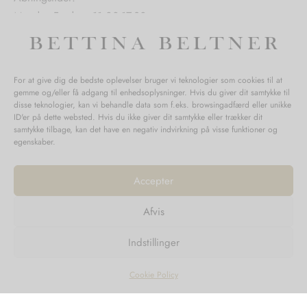
Mandag-Fredag: 11.00-17.30
Lørdag: 11.00-15.00
For at give dig de bedste oplevelser bruger vi teknologier som cookies til at
gemme og/eller få adgang til enhedsoplysninger. Hvis du giver dit samtykke til
SPØRGSMÅL WEBORDRE
disse teknologier, kan vi behandle data som f.eks. browsingadfærd eller unikke
ID'er på dette websted. Hvis du ikke giver dit samtykke eller trækker dit
BUTIK BETTINA BELTNER
samtykke tilbage, kan det have en negativ indvirkning på visse funktioner og
egenskaber.
Accepter
Afvis
Returnering
Indstillinger
Handelsvilkår
Persondata
Cookie Policy
©2023
Design'R'us