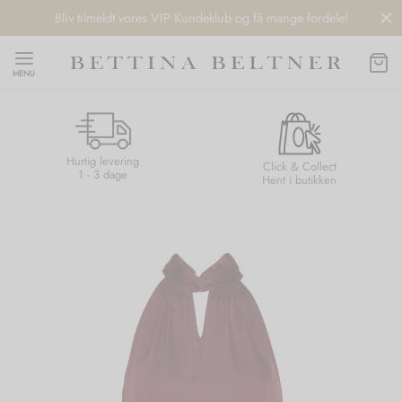
Bliv tilmeldt vores VIP Kundeklub og få mange fordele!
MENU
Hurtig levering
Back
Back
Back
Back
Click & Collect
1 - 3 dage
Hent i butikken
NDS
/ STYLES
 / STØVLER
ESSORIES
 DAY
re
er
uche
r
aler
edragt
ter
ker
nhagen Muse
er
er
r