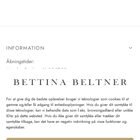
INFORMATION
Åbningstider:
Mandag-Fredag: 11.00-17.30
Lørdag: 11.00-15.00
For at give dig de bedste oplevelser bruger vi teknologier som cookies til at
gemme og/eller få adgang til enhedsoplysninger. Hvis du giver dit samtykke til
SPØRGSMÅL WEBORDRE
disse teknologier, kan vi behandle data som f.eks. browsingadfærd eller unikke
ID'er på dette websted. Hvis du ikke giver dit samtykke eller trækker dit
BUTIK BETTINA BELTNER
samtykke tilbage, kan det have en negativ indvirkning på visse funktioner og
egenskaber.