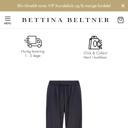
Bliv tilmeldt vores VIP Kundeklub og få mange fordele!
MENU
Hurtig levering
Back
Back
Back
Back
Click & Collect
1 - 3 dage
Hent i butikken
NDS
/ STYLES
 / STØVLER
ESSORIES
 DAY
re
er
uche
r
aler
edragt
ter
ker
nhagen Muse
er
er
r