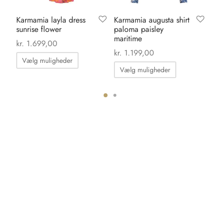
Karmamia layla dress
Karmamia augusta shirt
Ve
sunrise flower
paloma paisley
ba
maritime
ml
kr.
1.699,00
kr.
1.199,00
kr.
Dette
Vælg muligheder
Dette
vare
Vælg muligheder
T
vare
har
har
flere
flere
ter.
varianter.
varianter.
hederne
Mulighederne
Mulighedern
kan
kan
s
vælges
vælges
på
på
iden
varesiden
varesiden