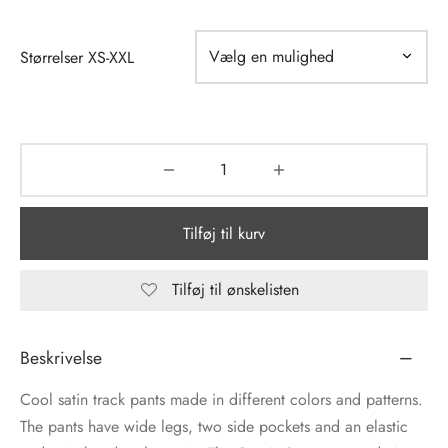
tröm
s
Størrelser XS-XXL
nalsin
ter
numb
 Biz Copenhagen
shirts
Tilføj til kurv
e Schnoor
e
es from the atelier
ts
Tilføj til ønskelisten
-50%
n Pioneers
Beskrivelse
Cool satin track pants made in different colors and patterns.
The pants have wide legs, two side pockets and an elastic