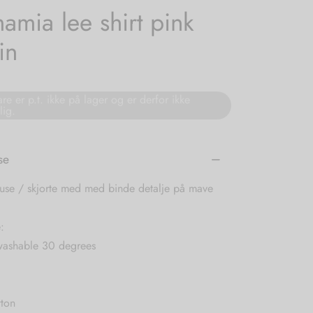
amia lee shirt pink
in
re er p.t. ikke på lager og er derfor ikke
lig.
se
luse / skjorte med med binde detalje på mave
:
ashable 30 degrees
ton