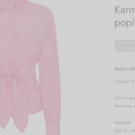
Karm
popl
Denne va
tilgænge
Beskrivel
Elegant b
Wash care
Machine w
Material:
100 % cot