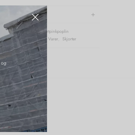
e information
r (SKU):
Karmamialeeshirtpinkpoplin
:
Bluser
,
Karmamia
,
Nye Varer
,
Skjorter
 og