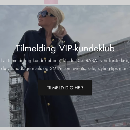
Yderliger
Varenumme
Kategorier
Tilmelding VIP-kundeklub
Del
d at tilmelde dig kundeklubben, får du 10% RABAT ved første køb,
du vil modtage mails og SMS'er om events, sale, styling-tips m.m.
TILMELD DIG HER