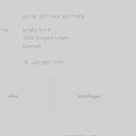
E
BUTIK BETTINA BELTNER
7 og
Lyngby Torv 8
2800 Kongens Lyngby
Danmark
Tlf. +45 2897 2397
CVR. nr. 42483397
Afvis
Indstillinger