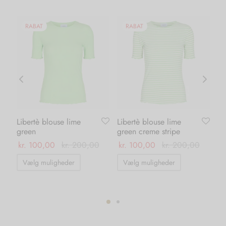
RABAT
RABAT
Libertè blouse lime
Libertè blouse lime
Ka
green
green creme stripe
dr
ma
kr.
100,00
kr.
200,00
kr.
100,00
kr.
200,00
kr.
Dette
Dette
Vælg muligheder
Vælg muligheder
vare
vare
har
har
flere
flere
varianter.
varianter.
ter.
Mulighederne
Mulighedern