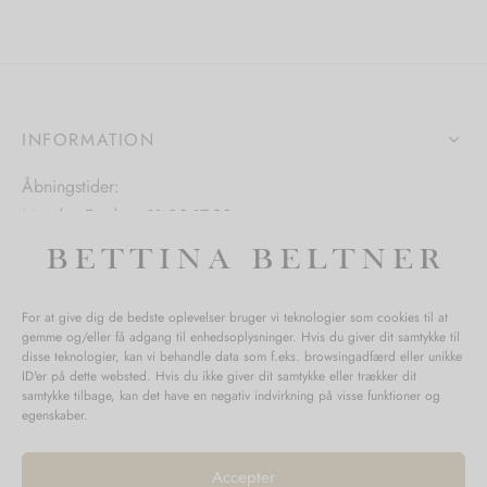
hederne
kan
kan
vælges
vælges
s
på
på
varesiden
varesiden
INFORMATION
iden
Åbningstider:
Mandag-Fredag: 11.00-17.30
Lørdag: 11.00-15.00
For at give dig de bedste oplevelser bruger vi teknologier som cookies til at
gemme og/eller få adgang til enhedsoplysninger. Hvis du giver dit samtykke til
SPØRGSMÅL WEBORDRE
disse teknologier, kan vi behandle data som f.eks. browsingadfærd eller unikke
ID'er på dette websted. Hvis du ikke giver dit samtykke eller trækker dit
BUTIK BETTINA BELTNER
samtykke tilbage, kan det have en negativ indvirkning på visse funktioner og
egenskaber.
Accepter