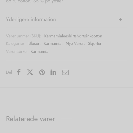
65 % cotton, 35 % polyester
Yderligere information
Varenummer (SKU):
Karmamialeeshirtshortpinkcotton
Kategorier:
Bluser
,
Karmamia
,
Nye Varer
,
Skjorter
Varemærke:
Karmamia
Del
Relaterede varer