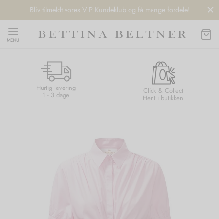
Bliv tilmeldt vores VIP Kundeklub og få mange fordele!
MENU
Hurtig levering
Back
Back
Back
Back
Click & Collect
1 - 3 dage
Hent i butikken
NDS
/ STYLES
 / STØVLER
ESSORIES
 DAY
re
er
uche
r
aler
edragt
ter
ker
nhagen Muse
er
er
r