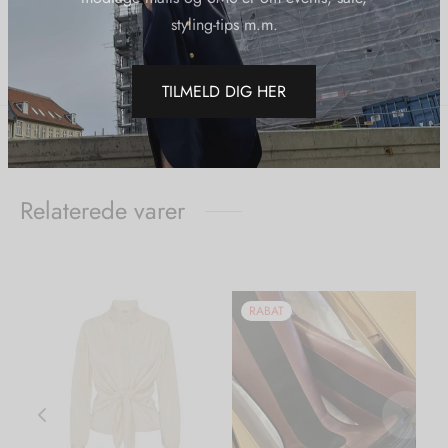
styling-tips m.m.
Del
TILMELD DIG HER
Relaterede varer
RABAT