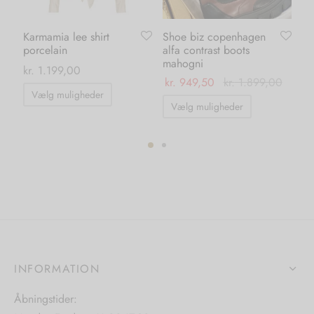
Karmamia lee shirt
Shoe biz copenhagen
Ka
porcelain
alfa contrast boots
pa
mahogni
ma
kr.
1.199,00
kr.
949,50
kr.
1.899,00
kr.
Dette
Vælg muligheder
Dette
vare
Vælg muligheder
vare
har
har
flere
flere
ter.
varianter.
varianter.
hederne
Mulighederne
Mulighedern
kan
kan
s
vælges
vælges
på
på
iden
varesiden
INFORMATION
varesiden
Åbningstider: