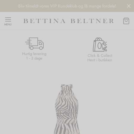
Bliv tilmeldt vores VIP Kundeklub og få mange fordele!
MENU
Hurtig levering
Back
Back
Back
Back
Click & Collect
1 - 3 dage
Hent i butikken
NDS
/ STYLES
 / STØVLER
ESSORIES
 DAY
re
er
uche
r
aler
edragt
ter
ker
nhagen Muse
er
er
r