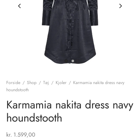
nhagen Shoes
igans
læder
ne Studios
er
ie
amia
r
eloo
Forside
/
Shop
/
Tøj
/
Kjoler
/
Karmamia nakita dress navy
houndstooth
té Essentiel
uits
Karmamia nakita dress navy
noer
houndstooth
o
r
kr.
1.599,00
 Cruz
rdele