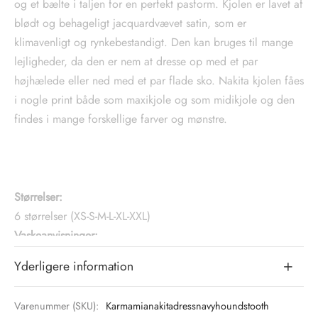
og et bælte i taljen for en perfekt pasform. Kjolen er lavet af
blødt og behageligt jacquardvævet satin, som er
klimavenligt og rynkebestandigt. Den kan bruges til mange
lejligheder, da den er nem at dresse op med et par
højhælede eller ned med et par flade sko. Nakita kjolen fåes
i nogle print både som maxikjole og som midikjole og den
findes i mange forskellige farver og mønstre.
Størrelser:
6 størrelser (XS-S-M-L-XL-XXL)
Vaskeanvisninger:
Kan vaskes i maskine ved 30 grader
Materiale:
68 % jacquard-vævet genanvendt polyester, 32 %
højkvalitets polyester