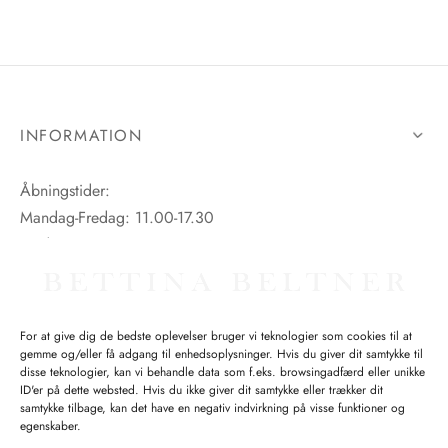
INFORMATION
Åbningstider:
Mandag-Fredag: 11.00-17.30
Lørdag: 11.00-15.00
For at give dig de bedste oplevelser bruger vi teknologier som cookies til at
gemme og/eller få adgang til enhedsoplysninger. Hvis du giver dit samtykke til
SPØRGSMÅL WEBORDRE
disse teknologier, kan vi behandle data som f.eks. browsingadfærd eller unikke
ID'er på dette websted. Hvis du ikke giver dit samtykke eller trækker dit
BUTIK BETTINA BELTNER
samtykke tilbage, kan det have en negativ indvirkning på visse funktioner og
egenskaber.