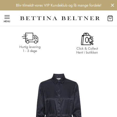
Bliv tilmeldt vores VIP Kundeklub og få mange fordele!
MENU
Hurtig levering
Back
Back
Back
Back
Click & Collect
1 - 3 dage
Hent i butikken
NDS
/ STYLES
 / STØVLER
ESSORIES
 DAY
re
er
uche
r
aler
edragt
ter
ker
nhagen Muse
er
er
r