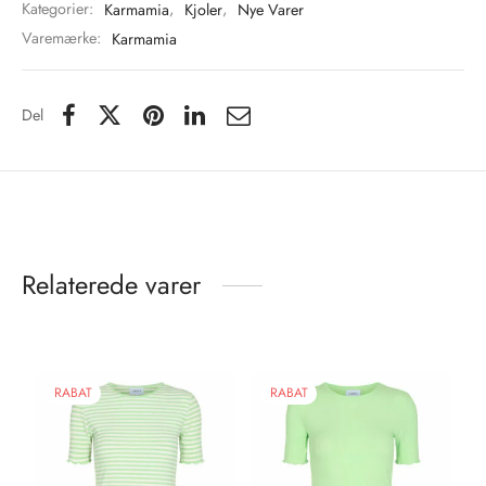
Yderligere information
Varenummer (SKU):
Karmamianakitadressnavyhoundstooth
Kategorier:
Karmamia
,
Kjoler
,
Nye Varer
Varemærke:
Karmamia
Del
Relaterede varer