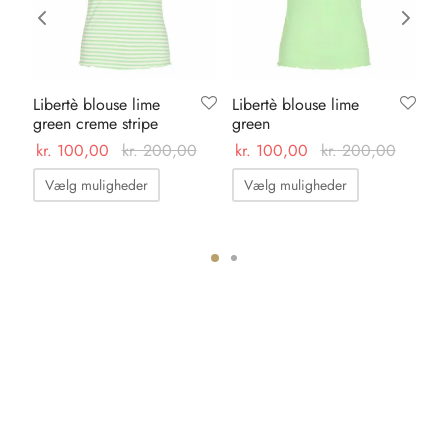
RABAT
RABAT
Libertè blouse lime
Libertè blouse lime
Ka
green creme stripe
green
dr
ma
kr.
100,00
kr.
200,00
kr.
100,00
kr.
200,00
kr.
Dette
Dette
Vælg muligheder
Vælg muligheder
vare
vare
har
har
flere
flere
varianter.
varianter.
Mulighederne
Mulighedern