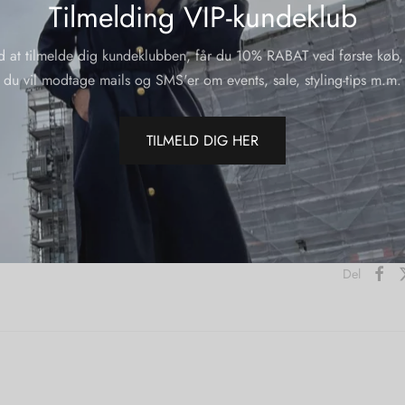
Tilmelding VIP-kundeklub
Material:
65 % wool
d at tilmelde dig kundeklubben, får du 10% RABAT ved første køb,
(containin
du vil modtage mails og SMS'er om events, sale, styling-tips m.m.
Yderliger
TILMELD DIG HER
Varenumme
Kategorier
Varemærk
Del