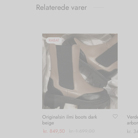
Relaterede varer
RABAT
Originalsin ilmi boots dark
Verd
beige
arbor
kr.
849,50
kr.
1.699,00
kr.
34