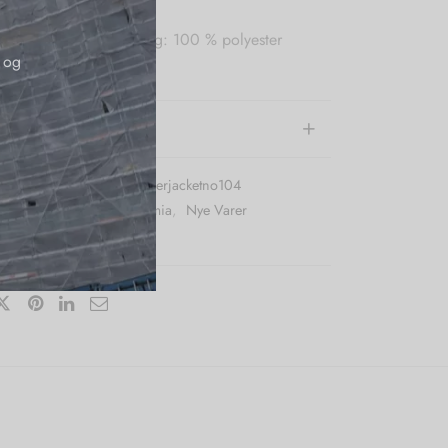
, 35 % polyester. Lining: 100 % polyester
 og
g recycled fibers)
e information
r (SKU):
Karmamiaspencerjacketno104
:
Frakker
,
Jakker
,
Karmamia
,
Nye Varer
e:
Karmamia