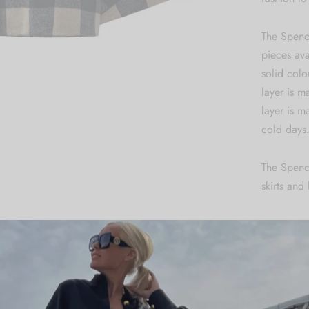
The Spence
pieces ava
solid colo
layer is m
layer is 
cold days
The Spence
skirts and
Sizing:
One size (
Dry-clean