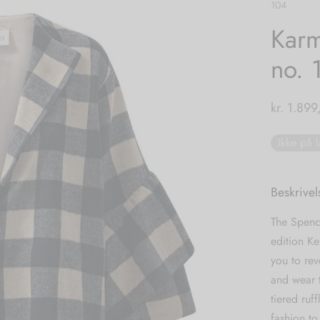
104
Karm
no. 
kr.
1.899
Ikke på 
Beskrivel
The Spence
edition Ke
you to rev
and wear t
tiered ruf
fashion to