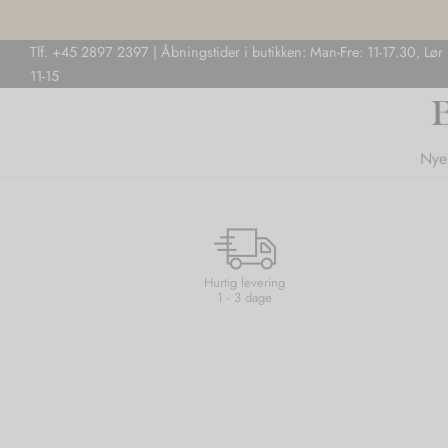
Tlf. +45 2897 2397 | Åbningstider i butikken: Man-Fre: 11-17.30, Lør
11-15
Nye
Hurtig levering
1 - 3 dage