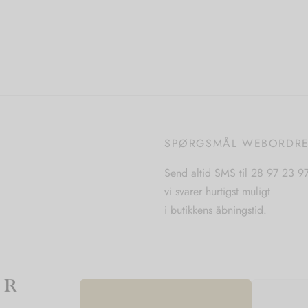
Dette
 til kurv
Vælg muligheder
vare
har
flere
varianter.
Mulighederne
kan
vælges
SPØRGSMÅL WEBORDR
på
varesiden
Send altid SMS til 28 97 23 9
vi svarer hurtigst muligt
i butikkens åbningstid.