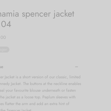
amia spencer jacket
104
,00
lager
se
r Jacket is a short version of our classic, limited
nnedy Jacket. The buttons at the neckline enables
eal your favourite blouse underneath or fasten
he jacket as a loose top. Peplum sleeves with
fles flatter the arm and add an extra hint of
 the Spencer Jacket.