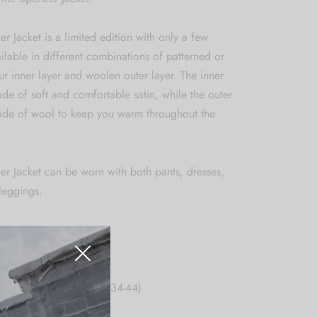
r Jacket is a limited edition with only a few
ilable in different combinations of patterned or
ur inner layer and woolen outer layer. The inner
ade of soft and comfortable satin, while the outer
made of wool to keep you warm throughout the
.
r Jacket can be worn with both pants, dresses,
 leggings.
suitable for appr. sizes 34-44)