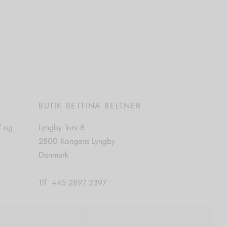
Tilføj til kurv
E
BUTIK BETTINA BELTNER
7 og
Lyngby Torv 8
2800 Kongens Lyngby
Danmark
Tlf. +45 2897 2397
CVR. nr. 42483397