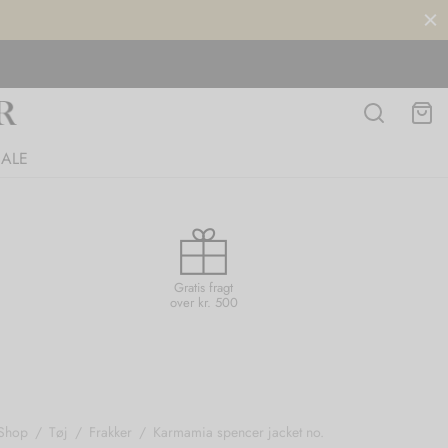
SALE
Gratis fragt
over kr. 500
Shop
/
Tøj
/
Frakker
/
Karmamia spencer jacket no.