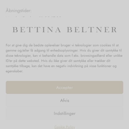
Åbningstider:
Mandag-Fredag: 11.00-17.30
Lørdag: 11.00-15.00
For at give dig de bedste oplevelser bruger vi teknologier som cookies til at
gemme og/eller få adgang til enhedsoplysninger. Hvis du giver dit samtykke til
SPØRGSMÅL WEBORDRE
disse teknologier, kan vi behandle data som f.eks. browsingadfærd eller unikke
ID'er på dette websted. Hvis du ikke giver dit samtykke eller trækker dit
BUTIK BETTINA BELTNER
samtykke tilbage, kan det have en negativ indvirkning på visse funktioner og
egenskaber.
Accepter
Afvis
Returnering
Indstillinger
Handelsvilkår
Persondata
Cookie Policy