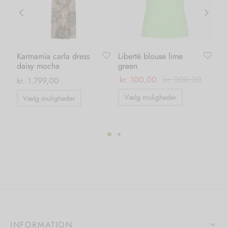
Karmamia carla dress
Libertè blouse lime
Ve
daisy mocha
green
wa
ml
kr.
100,00
kr.
200,00
kr.
1.799,00
kr.
Dette
Dette
Vælg muligheder
Vælg muligheder
vare
vare
T
har
har
flere
flere
varianter.
ter.
varianter.
Mulighedern
hederne
Mulighederne
kan
kan
vælges
s
vælges
på
på
varesiden
iden
varesiden
INFORMATION