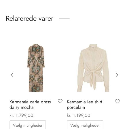
Relaterede varer
Karmamia carla dress
Karmamia lee shirt
Or
daisy mocha
porcelain
da
kr
kr.
1.799,00
kr.
1.199,00
Dette
Dette
Vælg muligheder
Vælg muligheder