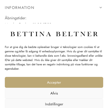
INFORMATION
Åbningstider:
Mandag-Fredag: 11.00-17.30
Lørdag: 11.00-15.00
For at give dig de bedste oplevelser bruger vi teknologier som cookies til at
gemme og/eller få adgang til enhedsoplysninger. Hvis du giver dit samtykke til
SPØRGSMÅL WEBORDRE
disse teknologier, kan vi behandle data som f.eks. browsingadfærd eller unikke
ID'er på dette websted. Hvis du ikke giver dit samtykke eller trækker dit
BUTIK BETTINA BELTNER
samtykke tilbage, kan det have en negativ indvirkning på visse funktioner og
egenskaber.
Accepter
Afvis
Returnering
Indstillinger
Handelsvilkår