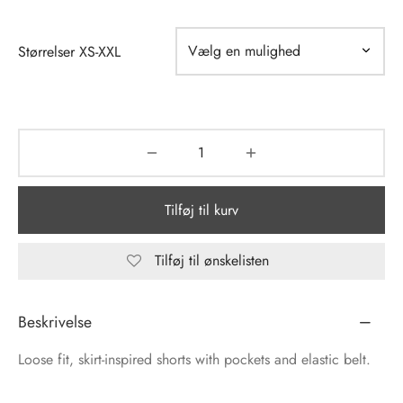
tröm
s
Størrelser XS-XXL
nalsin
ter
numb
 Biz Copenhagen
shirts
Tilføj til kurv
e Schnoor
e
es from the atelier
ts
Tilføj til ønskelisten
-50%
n Pioneers
Beskrivelse
Loose fit, skirt-inspired shorts with pockets and elastic belt.