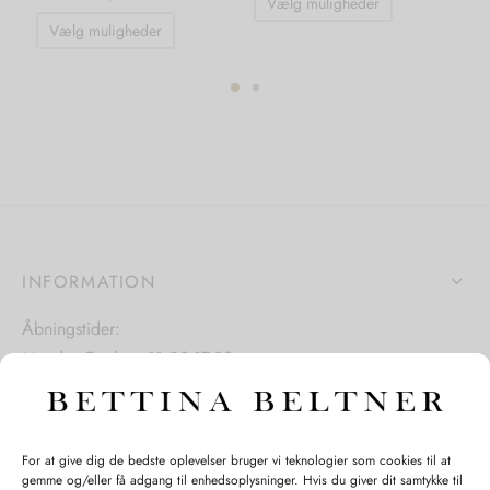
Vælg muligheder
Dette
vare
Vælg muligheder
vare
har
har
flere
flere
varianter.
ter.
varianter.
Mulighedern
hederne
Mulighederne
kan
kan
vælges
s
vælges
på
på
varesiden
iden
INFORMATION
varesiden
Åbningstider:
Mandag-Fredag: 11.00-17.30
Lørdag: 11.00-15.00
For at give dig de bedste oplevelser bruger vi teknologier som cookies til at
gemme og/eller få adgang til enhedsoplysninger. Hvis du giver dit samtykke til
SPØRGSMÅL WEBORDRE