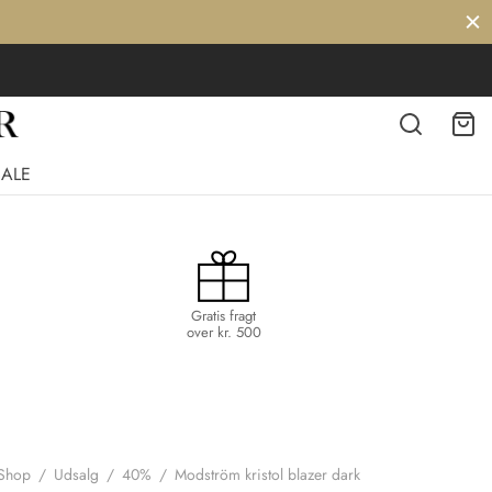
SALE
Gratis fragt
over kr. 500
Shop
/
Udsalg
/
40%
/
Modström kristol blazer dark