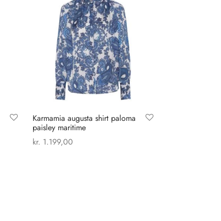
Karmamia augusta shirt paloma
paisley maritime
kr.
1.199,00
Dette
Vælg muligheder
vare
har
flere
varianter.
Mulighederne