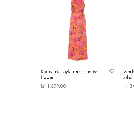
Karmamia layla dress sunrise
Verd
flower
arbor
kr.
1.699,00
kr.
34
Dette
Vælg muligheder
Tilføj
vare
har
flere
varianter.
Mulighederne