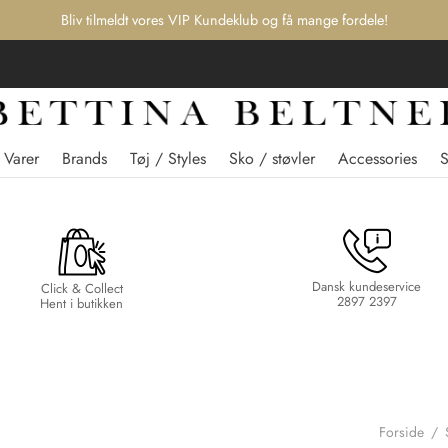
Bliv tilmeldt vores VIP Kundeklub og få mange fordele!
 Varer
Brands
Tøj / Styles
Sko / støvler
Accessories
Dansk kundeservice
Click & Collect
2897 2397
Hent i butikken
Forside
/