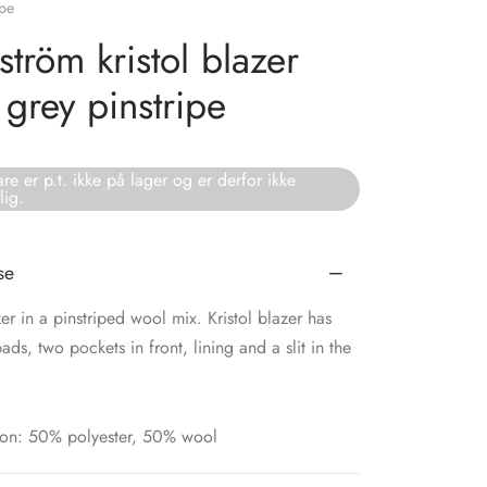
ipe
tröm kristol blazer
 grey pinstripe
re er p.t. ikke på lager og er derfor ikke
lig.
se
zer in a pinstriped wool mix. Kristol blazer has
ads, two pockets in front, lining and a slit in the
on: 50% polyester, 50% wool