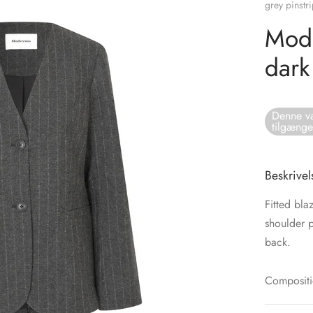
grey pinstr
Mods
dark
Denne va
tilgænge
Beskrivel
Fitted bla
shoulder p
back.
Compositi