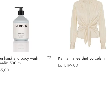
en hand and body wash
Karmamia lee shirt porcelain
ealist 500 ml
kr.
1.199,00
5,00
Dette
Vælg muligheder
 til kurv
vare
har
flere
varianter.
Mulighederne