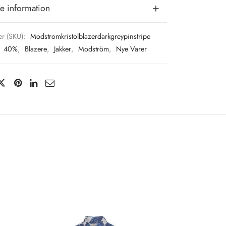
e information
r (SKU):
Modstromkristolblazerdarkgreypinstripe
:
40%
,
Blazere
,
Jakker
,
Modström
,
Nye Varer