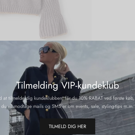
Tilmelding VIP-kundeklub
d at tilmelde dig kundeklubben, får du 10% RABAT ved første køb,
du vil modtage mails og SMS'er om events, sale, styling-tips m.m.
TILMELD DIG HER