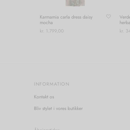
Karmamia carla dress daisy
Verd
mocha
herb
kr.
1.799,00
kr.
34
Dette
Vælg muligheder
Tilføj
vare
har
flere
varianter.
Mulighederne
INFORMATION
kan
vælges
Kontakt os
på
Bliv stylet i vores butikker
varesiden