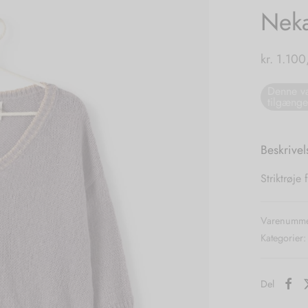
Neka
kr.
1.100
Denne va
tilgænge
Beskrivel
Striktrøje
Varenumme
Kategorier
Del