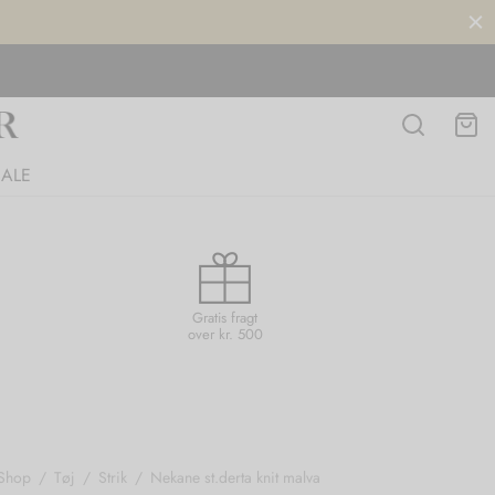
SALE
Gratis fragt
over kr. 500
Shop
/
Tøj
/
Strik
/
Nekane st.derta knit malva