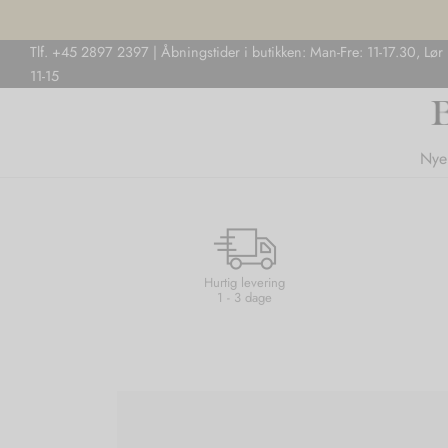
Tlf. +45 2897 2397 | Åbningstider i butikken: Man-Fre: 11-17.30, Lør
11-15
Nye
Hurtig levering
1 - 3 dage