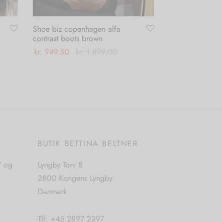
Shoe biz copenhagen alfa
contrast boots brown
kr.
949,50
kr.
1.899,00
Dette
Vælg muligheder
vare
har
flere
varianter.
Mulighederne
E
BUTIK BETTINA BELTNER
kan
vælges
7 og
Lyngby Torv 8
på
2800 Kongens Lyngby
varesiden
Danmark
Tlf. +45 2897 2397