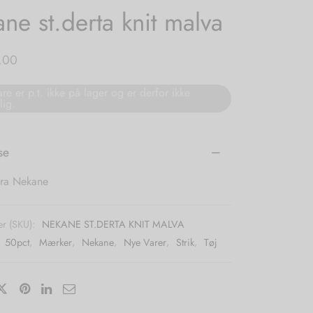
ne st.derta knit malva
,00
re er p.t. ikke på lager og er derfor ikke
lig.
se
 fra Nekane
r (SKU):
NEKANE ST.DERTA KNIT MALVA
:
50pct
,
Mærker
,
Nekane
,
Nye Varer
,
Strik
,
Tøj