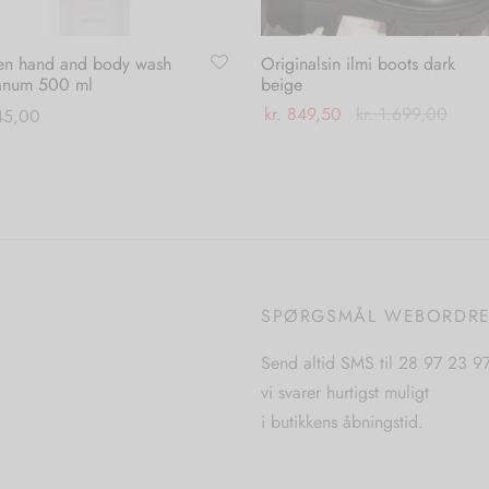
en hand and body wash
Originalsin ilmi boots dark
anum 500 ml
beige
kr.
849,50
kr.
1.699,00
5,00
Dette
Vælg muligheder
 til kurv
vare
har
flere
varianter.
Mulighederne
SPØRGSMÅL WEBORDR
kan
vælges
Send altid SMS til 28 97 23 9
på
vi svarer hurtigst muligt
varesiden
i butikkens åbningstid.