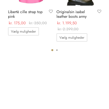
Libertè cille strap top
Originalsin isabel
Sh
pink
leather boots army
al
br
kr.
175,00
kr.
350,00
kr.
1.199,50
kr
Dette
kr.
2.399,00
Vælg muligheder
Dette
vare
Vælg muligheder
vare
har
har
flere
flere
varianter.
ter.
varianter.
Mulighederne
hederne
Mulighedern
kan
kan
vælges
s
vælges
på
på
varesiden
iden
varesiden