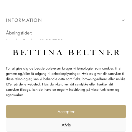
INFORMATION
Åbningstider:
Mandag-Fredag: 11.00-17.30
Lørdag: 11.00-15.00
For at give dig de bedste oplevelser bruger vi teknologier som cookies til at
gemme og/eller få adgang til enhedsoplysninger. Hvis du giver dit samtykke til
SPØRGSMÅL WEBORDRE
disse teknologier, kan vi behandle data som f.eks. browsingadfærd eller unikke
ID'er på dette websted. Hvis du ikke giver dit samtykke eller trækker dit
BUTIK BETTINA BELTNER
samtykke tilbage, kan det have en negativ indvirkning på visse funktioner og
egenskaber.
Accepter
Afvis
Returnering