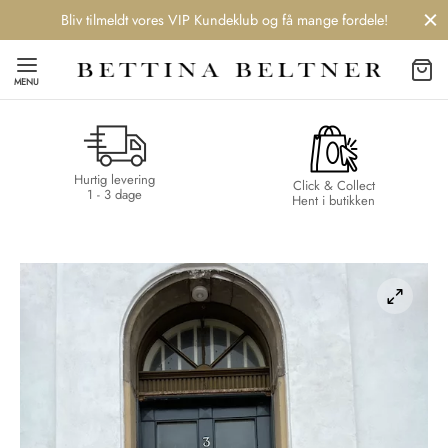
Bliv tilmeldt vores VIP Kundeklub og få mange fordele!
MENU
Hurtig levering
Back
Back
Back
Back
Click & Collect
1 - 3 dage
Hent i butikken
NDS
/ STYLES
 / STØVLER
ESSORIES
 DAY
re
er
uche
r
aler
edragt
ter
ker
na Living
er
er
r