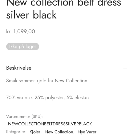
New collection belt dress
silver black
eloo
s
A
ter
kr.
1.099,00
té Essentiel
Ikke på lager
o
shirts
Beskrivelse
 Cruz
e
Smuk sommer kjole fra New Collection
tröm
ts
70% viscose, 25% polyester, 5% elestan
nalsin
Varenummer (SKU):
numb
NEWCOLLECTIONBELTDRESSSILVERBLACK
Kategorier:
Kjoler
,
New Collection
,
Nye Varer
 Biz Copenhagen