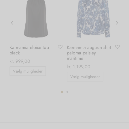
Karmamia eloise top
Karmamia augusta shirt
Ka
black
paloma paisley
bl
maritime
kr.
999,00
kr.
kr.
1.199,00
Dette
Vælg muligheder
Dette
vare
Vælg muligheder
vare
har
har
flere
flere
varianter.
varianter.
Mulighederne
Mulighedern
kan
kan
vælges
vælges