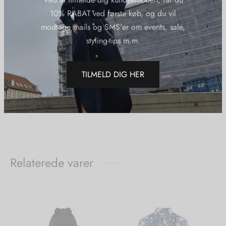
Yderligere information
10% RABAT ved første køb, og du vil
modtage mails og SMS'er om events, sale,
Varenummer (SKU):
Otaychloedressbiscuit
styling-tips m.m.
Kategorier:
20%
,
Kjoler
,
Nye Varer
,
O'Tay
TILMELD DIG HER
Del
Relaterede varer