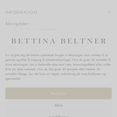
på
på
varesiden
INFORMATION
varesiden
Åbningstider:
Mandag-Fredag: 11.00-17.30
Lørdag: 11.00-15.00
For at give dig de bedste oplevelser bruger vi teknologier som cookies til at
gemme og/eller få adgang til enhedsoplysninger. Hvis du giver dit samtykke til
SPØRGSMÅL WEBORDRE
disse teknologier, kan vi behandle data som f.eks. browsingadfærd eller unikke
ID'er på dette websted. Hvis du ikke giver dit samtykke eller trækker dit
BUTIK BETTINA BELTNER
samtykke tilbage, kan det have en negativ indvirkning på visse funktioner og
egenskaber.
Accepter
Afvis
Returnering
Indstillinger