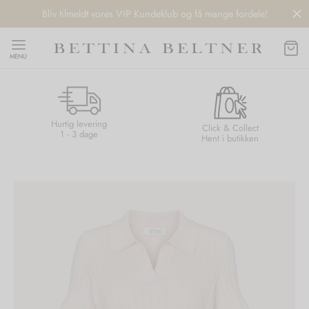
Bliv tilmeldt vores VIP Kundeklub og få mange fordele!
MENU
Hurtig levering
Back
Back
Back
Back
Click & Collect
1 - 3 dage
Hent i butikken
NDS
/ STYLES
 / STØVLER
ESSORIES
 DAY
re
er
uche
r
aler
edragt
ter
ker
nhagen Muse
er
er
r