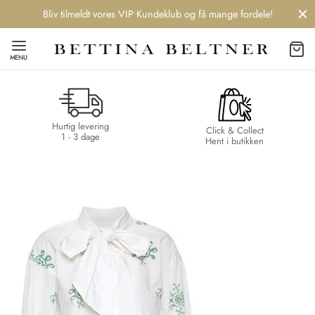
Bliv tilmeldt vores VIP Kundeklub og få mange fordele!
MENU
Hurtig levering
Back
Back
Back
Back
Click & Collect
1 - 3 dage
Hent i butikken
NDS
/ STYLES
 / STØVLER
ESSORIES
 DAY
re
er
uche
r
aler
edragt
ter
ker
nhagen Muse
er
er
r