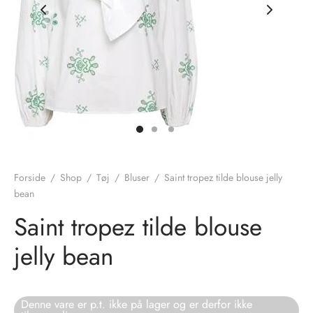
nhagen Shoes
igans
læder
ne Studios
er
ie
amia
r
eloo
Forside
/
Shop
/
Tøj
/
Bluser
/
Saint tropez tilde blouse jelly
bean
té Essentiel
uits
Saint tropez tilde blouse
noer
jelly bean
o
r
Denne vare er p.t. ikke på lager og er derfor ikke
 Cruz
rdele