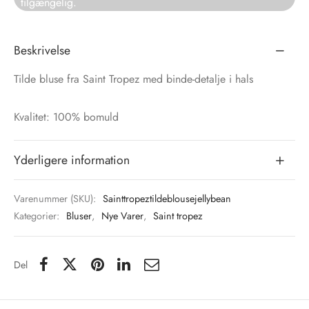
tilgængelig.
tröm
s
Beskrivelse
nalsin
ter
Tilde bluse fra Saint Tropez med binde-detalje i hals
numb
Kvalitet: 100% bomuld
 Biz Copenhagen
shirts
Yderligere information
e Schnoor
e
es from the atelier
ts
Varenummer (SKU):
Sainttropeztildeblousejellybean
-50%
Kategorier:
Bluser
,
Nye Varer
,
Saint tropez
n Pioneers
Del