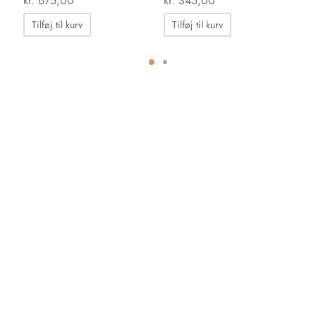
kr.
675,00
kr.
345,00
kr.
Tilføj til kurv
Tilføj til kurv
ter.
hederne
s
iden