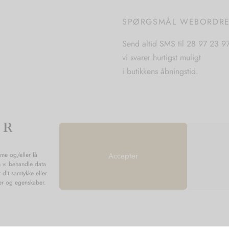
SPØRGSMÅL WEBORDR
Send altid SMS til 28 97 23 9
vi svarer hurtigst muligt
i butikkens åbningstid.
mme og/eller få
Accepter
n vi behandle data
 dit samtykke eller
ner og egenskaber.