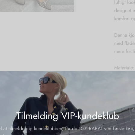
luftigt l
designet 
komfort o
Denne kjol
med flade 
mere festl
—
Materiale
Yderliger
Varenumme
Kategorier
Tilmelding VIP-kundeklub
Udsalg
d at tilmelde dig kundeklubben, får du 10% RABAT ved første køb,