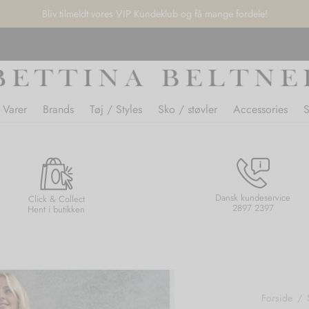
Bliv tilmeldt vores VIP Kundeklub og få mange fordele!
 Varer
Brands
Tøj / Styles
Sko / støvler
Accessories
Dansk kundeservice
Click & Collect
2897 2397
Hent i butikken
Forside
/