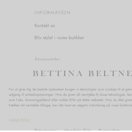
INFORMATION
Kontakt os
Bliv stylet i vores butikker
Åbningstider:
Mandag-Fredag: 11.00-17.30
Lørdag: 11.00-15.00
For at give dig de bedste oplevelser bruger vi teknologier som cookies til at ge
adgang til enhedsoplysninger. Hvis du giver dit samtykke til disse teknologier, ka
som f.eks. browsingadfærd eller unikke ID'er på dette websted. Hvis du ikke giver
trækker dit samtykke tilbage, kan det have en negativ indvirkning på visse funktio
Cookie Policy
Returnering
Handelsvilkår
Persondata