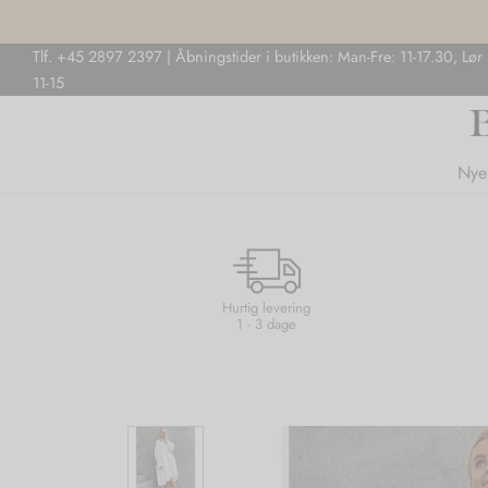
Tlf. +45 2897 2397 | Åbningstider i butikken: Man-Fre: 11-17.30, Lør
11-15
Nye
Hurtig levering
1 - 3 dage