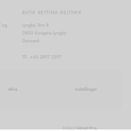
E
BUTIK BETTINA BELTNER
7 og
Lyngby Torv 8
2800 Kongens Lyngby
Danmark
Tlf. +45 2897 2397
CVR. nr. 42483397
Afvis
Indstillinger
©2023
Design'R'us