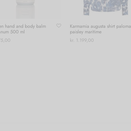
en hand and body balm
Karmamia augusta shirt paloma
anum 500 ml
paisley maritime
5,00
kr.
1.199,00
Dette
 til kurv
Vælg muligheder
vare
har
flere
varianter.
Mulighederne
kan
vælges
på
varesiden