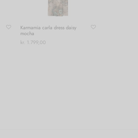
Karmamia carla dress daisy
mocha
kr.
1.799,00
Dette
Vælg muligheder
vare
har
flere
varianter.
Mulighederne
kan
vælges
på
varesiden