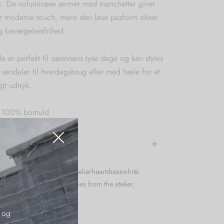
ook. De voluminøse ærmer med manchetter giver
et moderne touch, mens den løse pasform sikrer
g bevægelsesfrihed.
e er perfekt til sæsonens lyse dage og kan styles
sandaler til hverdagsbrug eller med hæle for et
igt udtryk.
: 100% bomuld
e information
r (SKU):
Storiesfromtheatelierheartdresswhite
:
Kjoler
,
Nye Varer
,
Stories from the atelier
,
 og