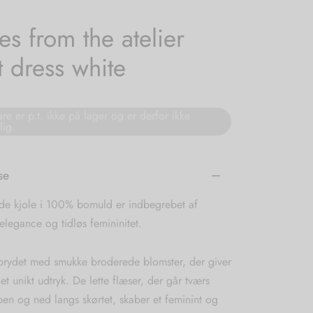
ies from the atelier
t dress white
re er p.t. ikke på lager og er derfor ikke
lig.
se
de kjole i 100% bomuld er indbegrebet af
elegance og tidløs femininitet.
 prydet med smukke broderede blomster, der giver
 et unikt udtryk. De lette flæser, der går tværs
en og ned langs skørtet, skaber et feminint og