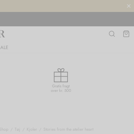
SALE
Gratis fragt
over kr. 500
Shop
/
Tøj
/
Kjoler
/
Stories from the atelier heart