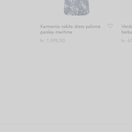
Karmamia nakita dress paloma
Verd
paisley maritime
herb
kr.
1.599,00
kr.
67
Dette
Vælg muligheder
Tilføj
vare
har
flere
varianter.
Mulighederne
kan
vælges
på
varesiden