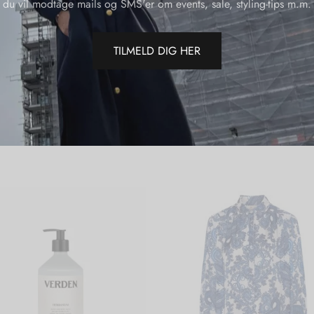
du vil modtage mails og SMS'er om events, sale, styling-tips m.m.
Del
TILMELD DIG HER