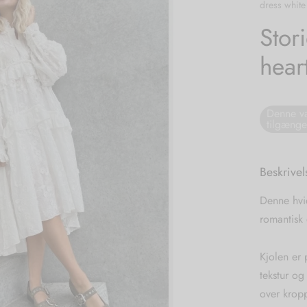
dress white
Stor
hear
Denne va
tilgænge
Beskrivel
Denne hvi
romantisk 
Kjolen er
tekstur og
over kropp