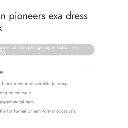
n pioneers exa dress
k
re er p.t. ikke på lager og er derfor ikke
lig.
se
 black dress in blazer-style tailoring.
ering belted waist.
asymmetrical hem.
tile for formal or semi-formal occasions.