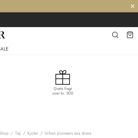
SALE
Gratis fragt
over kr. 500
Shop
/
Tøj
/
Kjoler
/
Urban pioneers exa dress