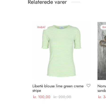
Relaterede varer
RABAT
RA
Libertè blouse lime green creme
Noma
stripe
sand
kr.
100,00
kr.
200,00
kr.
3
Dette
Vælg muligheder
Vælg