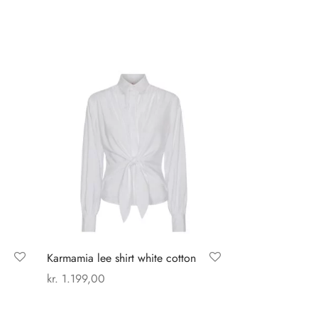
Karmamia lee shirt white cotton
kr.
1.199,00
Dette
Vælg muligheder
vare