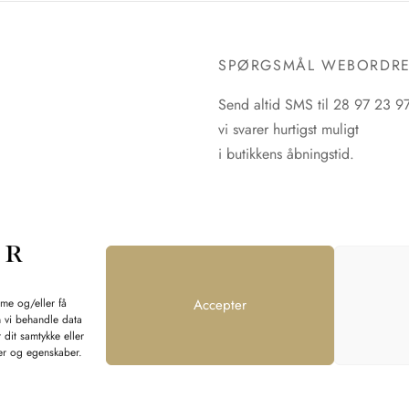
SPØRGSMÅL WEBORDR
Send altid SMS til 28 97 23 9
vi svarer hurtigst muligt
i butikkens åbningstid.
mme og/eller få
Accepter
n vi behandle data
 dit samtykke eller
ner og egenskaber.