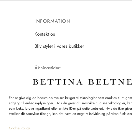
INFORMATION
Kontakt os
Bliv stylet i vores butikker
Åbningstider:
Mandag-Fredag: 11.00-17.30
Lørdag: 11.00-15.00
For at give dig de bedste oplevelser bruger vi teknologier som cookies til at ge
adgang til enhedsoplysninger. Hvis du giver dit samtykke til disse teknologier, ka
som f.eks. browsingadfærd eller unikke ID'er på dette websted. Hvis du ikke giver
trækker dit samtykke tilbage, kan det have en negativ indvirkning på visse funktio
Cookie Policy