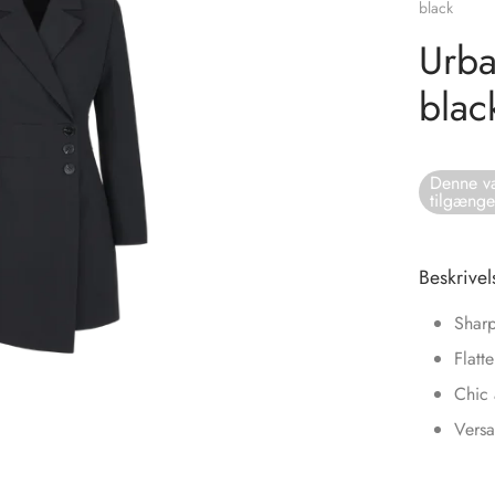
black
Urba
blac
Denne va
tilgænge
Beskrivel
Sharp
Flatt
Chic 
Versa