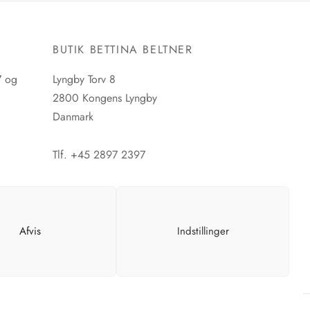
E
BUTIK BETTINA BELTNER
7 og
Lyngby Torv 8
2800 Kongens Lyngby
Danmark
Tlf. +45 2897 2397
CVR. nr. 42483397
Afvis
Indstillinger