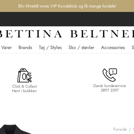
Bliv tilmeldt vores VIP Kundeklub og få mange fordele!
 Varer
Brands
Tøj / Styles
Sko / støvler
Accessories
Dansk kundeservice
Click & Collect
2897 2397
Hent i butikken
Forside
/