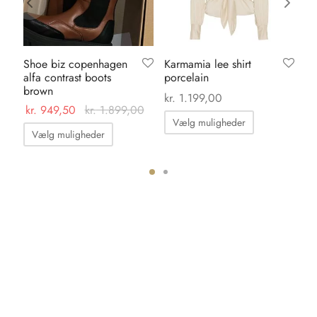
Shoe biz copenhagen
Karmamia lee shirt
Li
alfa contrast boots
porcelain
gr
brown
kr
kr.
1.199,00
kr.
949,50
kr.
1.899,00
Dette
Vælg muligheder
Dette
vare
Vælg muligheder
vare
har
har
flere
flere
ter.
varianter.
varianter.
hederne
Mulighedern
Mulighederne
kan
kan
s
vælges
vælges
på
på
iden
varesiden
varesiden