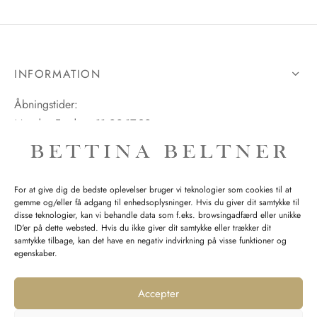
INFORMATION
Åbningstider:
Mandag-Fredag: 11.00-17.30
Lørdag: 11.00-15.00
For at give dig de bedste oplevelser bruger vi teknologier som cookies til at
gemme og/eller få adgang til enhedsoplysninger. Hvis du giver dit samtykke til
SPØRGSMÅL WEBORDRE
disse teknologier, kan vi behandle data som f.eks. browsingadfærd eller unikke
ID'er på dette websted. Hvis du ikke giver dit samtykke eller trækker dit
BUTIK BETTINA BELTNER
samtykke tilbage, kan det have en negativ indvirkning på visse funktioner og
egenskaber.
Accepter