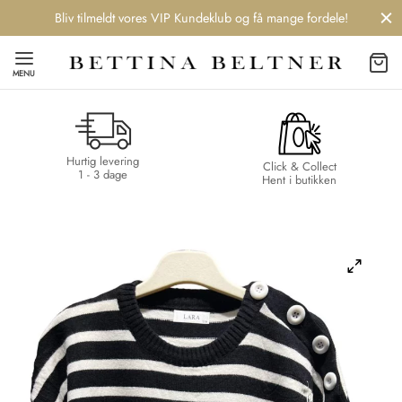
Bliv tilmeldt vores VIP Kundeklub og få mange fordele!
MENU
Hurtig levering
Back
Back
Back
Back
Click & Collect
1 - 3 dage
Hent i butikken
NDS
/ STYLES
 / STØVLER
ESSORIES
 DAY
re
er
uche
r
aler
edragt
ter
ker
nhagen Muse
er
er
r