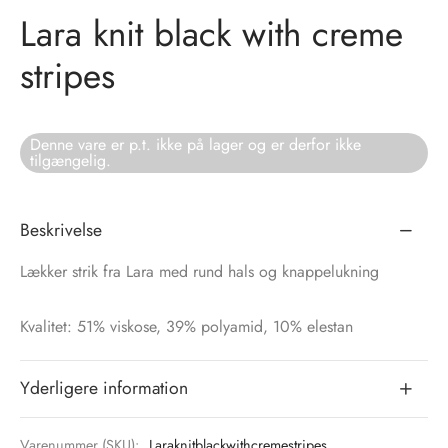
Lara knit black with creme
tröm
s
stripes
nalsin
ter
numb
Denne vare er p.t. ikke på lager og er derfor ikke
tilgængelig.
 Biz Copenhagen
shirts
Beskrivelse
e Schnoor
e
Lækker strik fra Lara med rund hals og knappelukning
es from the atelier
ts
-50%
Kvalitet: 51% viskose, 39% polyamid, 10% elestan
n Pioneers
Yderligere information
Varenummer (SKU):
Laraknitblackwithcremestripes