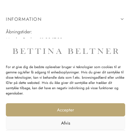
INFORMATION
Åbningstider:
Mandag-Fredag: 11.00-17.30
Lørdag: 11.00-15.00
For at give dig de bedste oplevelser bruger vi teknologier som cookies til at
gemme og/eller få adgang til enhedsoplysninger. Hvis du giver dit samtykke til
SPØRGSMÅL WEBORDRE
disse teknologier, kan vi behandle data som f.eks. browsingadfærd eller unikke
ID'er på dette websted. Hvis du ikke giver dit samtykke eller trækker dit
BUTIK BETTINA BELTNER
samtykke tilbage, kan det have en negativ indvirkning på visse funktioner og
egenskaber.
Accepter
Afvis
Returnering