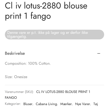
Cl iv lotus-2880 blouse
tröm
s
print 1 fango
nalsin
ter
Denne vare er p.t. ikke på lager og er derfor ikke
numb
tilgængelig.
 Biz Copenhagen
shirts
Beskrivelse
e Schnoor
e
Composition: 100% Cotton.
es from the atelier
ts
-50%
Size: Onesize
n Pioneers
Varenummer (SKU):
CL IV LOTUS-2880 BLOUSE PRINT 1
FANGO
Kategorier:
Bluser
,
Cabana Living
,
Mærker
,
Nye Varer
,
Tøj