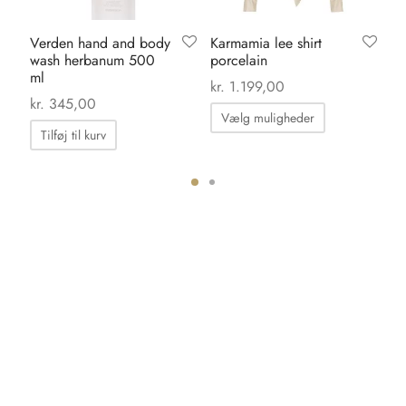
Verden hand and body
Karmamia lee shirt
Ka
wash herbanum 500
porcelain
pa
ml
ma
kr.
1.199,00
kr.
345,00
kr.
Dette
Vælg muligheder
vare
Tilføj til kurv
har
flere
varianter.
Mulighedern
kan
vælges
på
varesiden