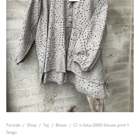
nhagen Shoes
igans
læder
ne Studios
er
ie
amia
r
eloo
té Essentiel
uits
noer
o
r
Forside
/
Shop
/
Tøj
/
Bluser
/
Cl iv lotus-2880 blouse print 1
fango
 Cruz
rdele