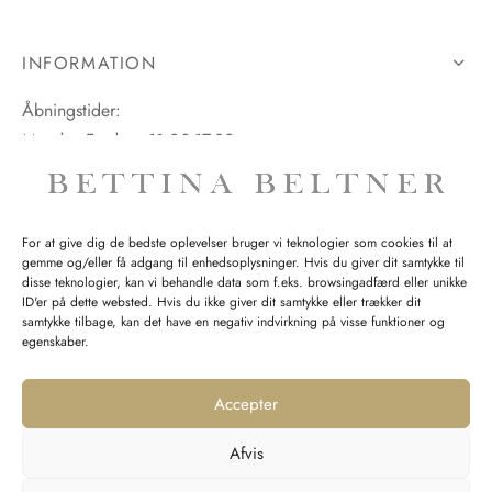
INFORMATION
Åbningstider:
Mandag-Fredag: 11.00-17.30
Lørdag: 11.00-15.00
For at give dig de bedste oplevelser bruger vi teknologier som cookies til at
gemme og/eller få adgang til enhedsoplysninger. Hvis du giver dit samtykke til
SPØRGSMÅL WEBORDRE
disse teknologier, kan vi behandle data som f.eks. browsingadfærd eller unikke
ID'er på dette websted. Hvis du ikke giver dit samtykke eller trækker dit
BUTIK BETTINA BELTNER
samtykke tilbage, kan det have en negativ indvirkning på visse funktioner og
egenskaber.
Accepter
Afvis
Returnering