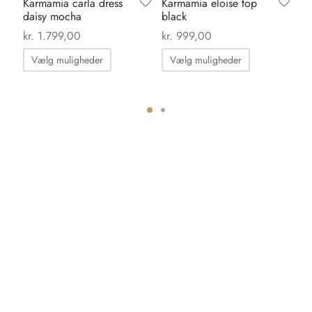
Karmamia carla dress
Karmamia eloise top
Sh
daisy mocha
black
al
br
kr.
1.799,00
kr.
999,00
kr
Dette
Dette
Vælg muligheder
Vælg muligheder
vare
vare
har
har
flere
flere
varianter.
varianter.
ter.
Mulighederne
Mulighedern
hederne
kan
kan
vælges
vælges
s
på
på
varesiden
varesiden
iden