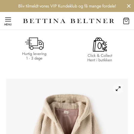
Bliv tilmeldt vores VIP Kundeklub og få mange fordele!
MENU
Hurtig levering
Back
Back
Back
Back
Click & Collect
1 - 3 dage
Hent i butikken
NDS
/ STYLES
 / STØVLER
ESSORIES
 DAY
re
er
uche
r
aler
edragt
ter
ker
nhagen Muse
er
er
r