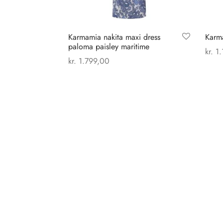
Karmamia nakita maxi dress
Karma
paloma paisley maritime
kr.
1.
kr.
1.799,00
Vælg
Dette
Vælg muligheder
vare
har
flere
varianter.
Mulighederne
kan
vælges
på
varesiden