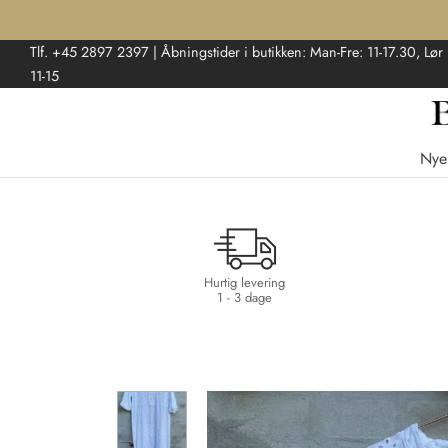
Tlf. +45 2897 2397 | Åbningstider i butikken: Man-Fre: 11-17.30, Lør
11-15
Nye
Hurtig levering
1 - 3 dage