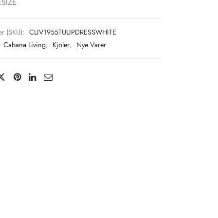
ESIZE
r (SKU):
CLIV1955TULIPDRESSWHITE
:
Cabana Living
,
Kjoler
,
Nye Varer