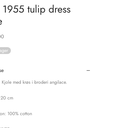
v 1955 tulip dress
e
00
lager
se
 Kjole med krøs i broderi angilace.
120 cm
on: 100% cotton