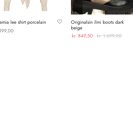
mia lee shirt porcelain
Originalsin ilmi boots dark
beige
199,00
kr.
849,50
kr.
1.699,00
Dette
 muligheder
Dette
Vælg muligheder
vare
vare
har
har
flere
flere
varianter.
varianter.
Mulighederne
Mulighederne
kan
kan
vælges
vælges
på
på
varesiden
varesiden