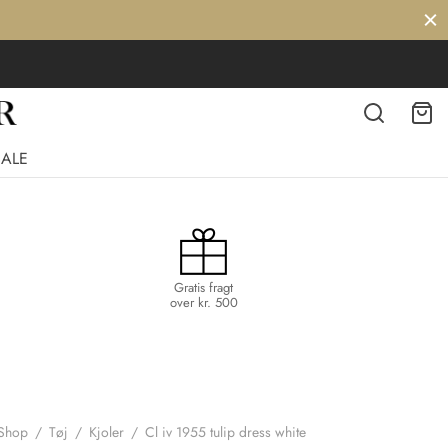
SALE
Gratis fragt
over kr. 500
Shop
/
Tøj
/
Kjoler
/
Cl iv 1955 tulip dress white