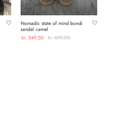
Nomadic state of mind bondi
sandal camel
kr.
349,50
kr.
699,00
Dette
Vælg muligheder
vare
har
flere
varianter.
Mulighederne
kan
vælges
på
varesiden