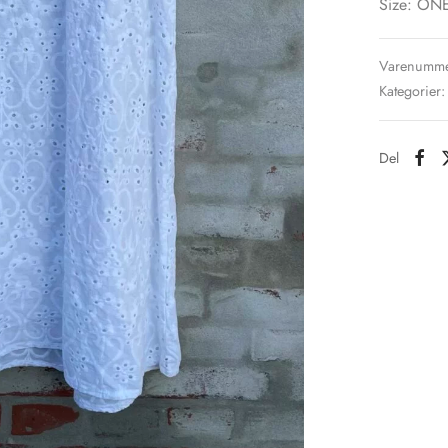
Size: ON
Varenumme
Kategorier
Del