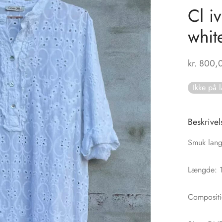
Cl i
whit
kr.
800,
Ikke på 
Beskrivel
Smuk lang
Længde: 
Compositi