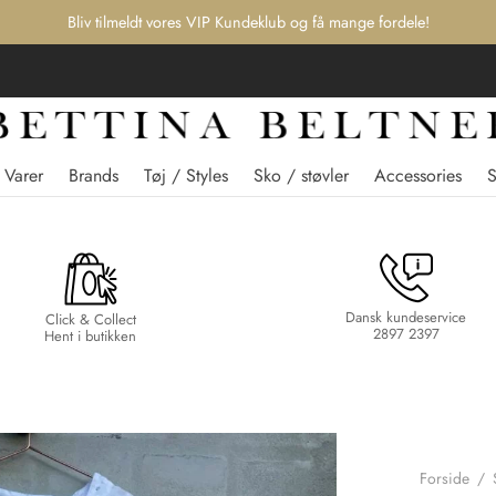
Bliv tilmeldt vores VIP Kundeklub og få mange fordele!
 Varer
Brands
Tøj / Styles
Sko / støvler
Accessories
Dansk kundeservice
Click & Collect
2897 2397
Hent i butikken
Forside
/