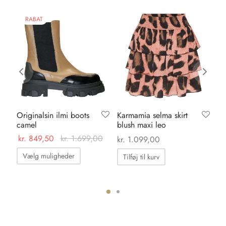
RABAT
Originalsin ilmi boots
Karmamia selma skirt
Sh
camel
blush maxi leo
al
br
0
kr.
849,50
kr.
1.699,00
kr.
1.099,00
kr
Dette
Vælg muligheder
Tilføj til kurv
vare
har
flere
ter.
varianter.
hederne
Mulighederne