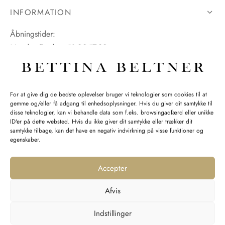
INFORMATION
Åbningstider:
Mandag-Fredag: 11.00-17.30
Lørdag: 11.00-15.00
For at give dig de bedste oplevelser bruger vi teknologier som cookies til at
gemme og/eller få adgang til enhedsoplysninger. Hvis du giver dit samtykke til
SPØRGSMÅL WEBORDRE
disse teknologier, kan vi behandle data som f.eks. browsingadfærd eller unikke
ID'er på dette websted. Hvis du ikke giver dit samtykke eller trækker dit
BUTIK BETTINA BELTNER
samtykke tilbage, kan det have en negativ indvirkning på visse funktioner og
egenskaber.
Accepter
Afvis
Returnering
Indstillinger
Handelsvilkår