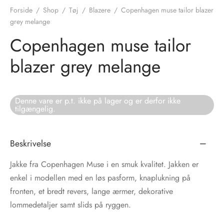
Forside
/
Shop
/
Tøj
/
Blazere
/
Copenhagen muse tailor blazer
tröm
s
grey melange
Copenhagen muse tailor
nalsin
ter
blazer grey melange
numb
 Biz Copenhagen
shirts
Denne vare er p.t. ikke på lager og er derfor ikke
tilgængelig.
e Schnoor
e
Beskrivelse
es from the atelier
ts
-50%
Jakke fra Copenhagen Muse i en smuk kvalitet. Jakken er
n Pioneers
enkel i modellen med en løs pasform, knaplukning på
fronten, et bredt revers, lange ærmer, dekorative
lommedetaljer samt slids på ryggen.