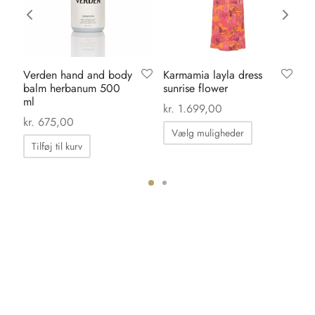
Verden hand and body
Karmamia layla dress
Sh
balm herbanum 500
sunrise flower
al
ml
ma
kr.
1.699,00
kr
kr.
675,00
Dette
Vælg muligheder
vare
Tilføj til kurv
har
flere
ter.
varianter.
hederne
Mulighedern
kan
s
vælges
på
iden
varesiden