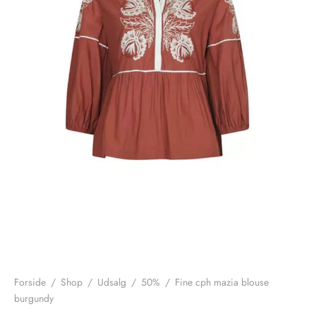
nhagen Shoes
igans
læder
ne Studios
er
ie
amia
r
eloo
té Essentiel
uits
noer
o
r
Forside
/
Shop
/
Udsalg
/
50%
/
Fine cph mazia blouse
burgundy
 Cruz
rdele