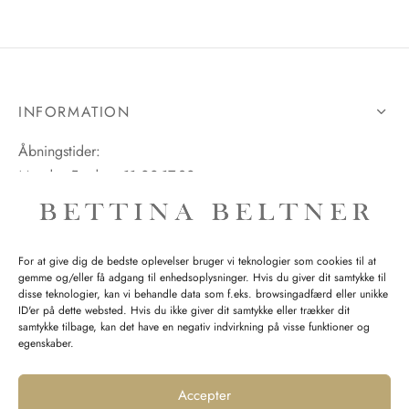
INFORMATION
Åbningstider:
Mandag-Fredag: 11.00-17.30
Lørdag: 11.00-15.00
For at give dig de bedste oplevelser bruger vi teknologier som cookies til at
gemme og/eller få adgang til enhedsoplysninger. Hvis du giver dit samtykke til
SPØRGSMÅL WEBORDRE
disse teknologier, kan vi behandle data som f.eks. browsingadfærd eller unikke
ID'er på dette websted. Hvis du ikke giver dit samtykke eller trækker dit
BUTIK BETTINA BELTNER
samtykke tilbage, kan det have en negativ indvirkning på visse funktioner og
egenskaber.
Accepter