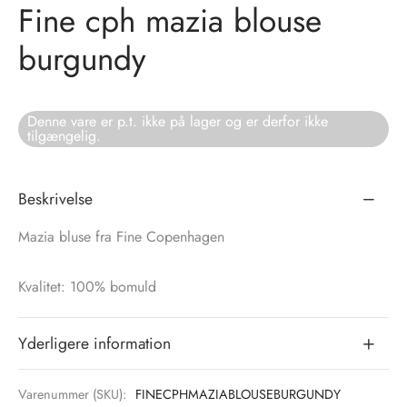
Fine cph mazia blouse
tröm
s
burgundy
nalsin
ter
Denne vare er p.t. ikke på lager og er derfor ikke
numb
tilgængelig.
 Biz Copenhagen
shirts
Beskrivelse
e Schnoor
e
Mazia bluse fra Fine Copenhagen
es from the atelier
ts
-50%
Kvalitet: 100% bomuld
n Pioneers
Yderligere information
Varenummer (SKU):
FINECPHMAZIABLOUSEBURGUNDY