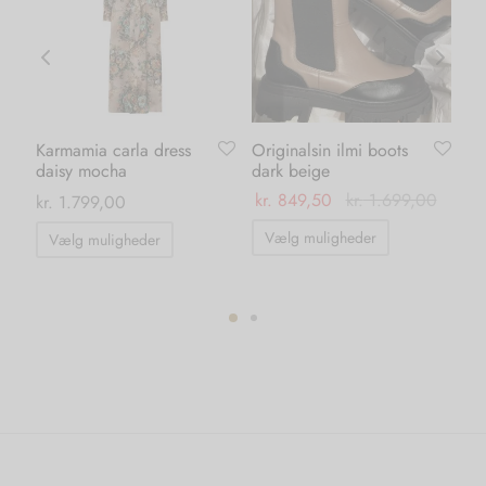
Karmamia carla dress
Originalsin ilmi boots
Ka
daisy mocha
dark beige
pa
ma
kr.
849,50
kr.
1.699,00
kr.
1.799,00
kr.
Dette
Dette
Vælg muligheder
Vælg muligheder
vare
vare
har
har
flere
flere
ter.
varianter.
varianter.
hederne
Mulighedern
Mulighederne
kan
kan
s
vælges
vælges
på
på