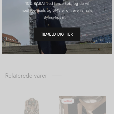
10% RABAT ved første køb, og du vil
modtage mails og SMS'er om events, sale,
Varenummer (SKU):
Hestfamsweatershortbonewhite
styling-tips m.m.
Kategorier:
Hést
,
Nye Varer
,
Strik
TILMELD DIG HER
Del
Relaterede varer
RABAT