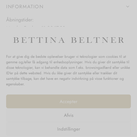
iden
varesiden
varesiden
INFORMATION
Åbningstider:
Mandag-Fredag: 11.00-17.30
Lørdag: 11.00-15.00
For at give dig de bedste oplevelser bruger vi teknologier som cookies til at
gemme og/eller få adgang til enhedsoplysninger. Hvis du giver dit samtykke til
SPØRGSMÅL WEBORDRE
disse teknologier, kan vi behandle data som f.eks. browsingadfærd eller unikke
ID'er på dette websted. Hvis du ikke giver dit samtykke eller trækker dit
BUTIK BETTINA BELTNER
samtykke tilbage, kan det have en negativ indvirkning på visse funktioner og
egenskaber.
Accepter
Afvis
Returnering
Indstillinger
Handelsvilkår