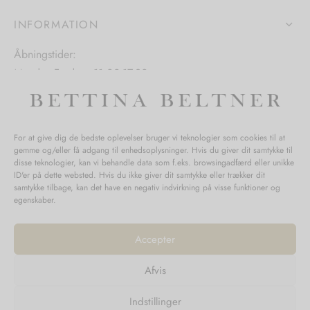
på
iden
varesiden
INFORMATION
varesiden
Åbningstider:
Mandag-Fredag: 11.00-17.30
Lørdag: 11.00-15.00
For at give dig de bedste oplevelser bruger vi teknologier som cookies til at
gemme og/eller få adgang til enhedsoplysninger. Hvis du giver dit samtykke til
SPØRGSMÅL WEBORDRE
disse teknologier, kan vi behandle data som f.eks. browsingadfærd eller unikke
ID'er på dette websted. Hvis du ikke giver dit samtykke eller trækker dit
BUTIK BETTINA BELTNER
samtykke tilbage, kan det have en negativ indvirkning på visse funktioner og
egenskaber.
Accepter
Afvis
Returnering
Indstillinger
Handelsvilkår