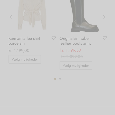
Karmamia lee shirt
Originalsin isabel
Li
porcelain
leather boots army
gr
kr.
1.199,50
kr
kr.
1.199,00
kr.
2.399,00
Dette
Vælg muligheder
Dette
vare
Vælg muligheder
vare
har
har
flere
flere
ter.
varianter.
varianter.
hederne
Mulighederne
Mulighedern
kan
kan
s
vælges
vælges
på