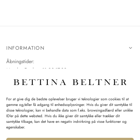
INFORMATION
Åbningstider:
Mandag-Fredag: 11.00-17.30
Lørdag: 11.00-15.00
For at give dig de bedste oplevelser bruger vi teknologier som cookies til at
gemme og/eller få adgang til enhedsoplysninger. Hvis du giver dit samtykke til
SPØRGSMÅL WEBORDRE
disse teknologier, kan vi behandle data som f.eks. browsingadfærd eller unikke
ID'er på dette websted. Hvis du ikke giver dit samtykke eller trækker dit
BUTIK BETTINA BELTNER
samtykke tilbage, kan det have en negativ indvirkning på visse funktioner og
egenskaber.