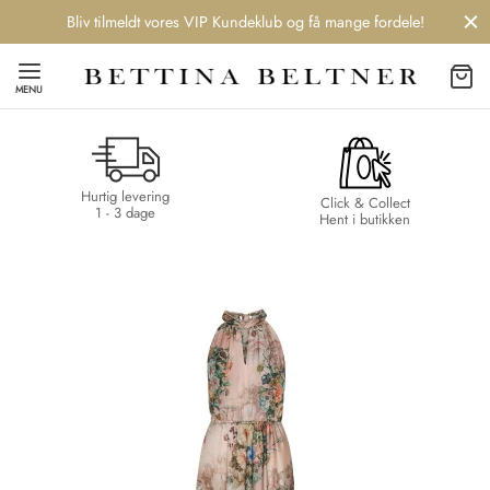
Bliv tilmeldt vores VIP Kundeklub og få mange fordele!
MENU
Hurtig levering
Back
Back
Back
Back
Click & Collect
1 - 3 dage
Hent i butikken
NDS
/ STYLES
 / STØVLER
ESSORIES
 DAY
re
er
uche
r
aler
edragt
ter
ker
nhagen Muse
er
er
r