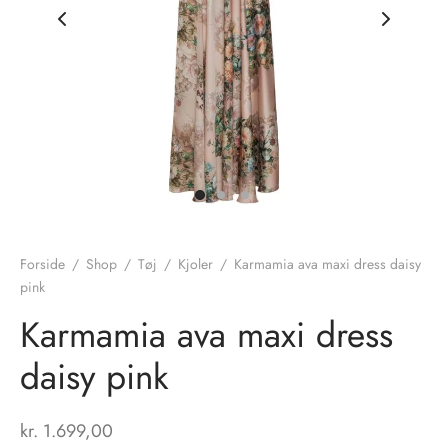
nhagen Shoes
igans
læder
ne Studios
er
ie
amia
r
eloo
Forside
/
Shop
/
Tøj
/
Kjoler
/
Karmamia ava maxi dress daisy
pink
té Essentiel
uits
Karmamia ava maxi dress
noer
daisy pink
o
r
kr.
1.699,00
 Cruz
rdele