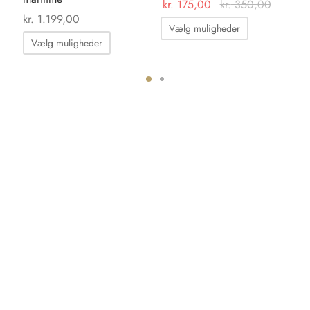
kr.
175,00
kr.
350,00
kr
kr.
1.199,00
Dette
Vælg muligheder
Dette
vare
Vælg muligheder
vare
har
har
flere
flere
varianter.
varianter.
Mulighedern
Mulighederne
kan
kan
vælges
vælges
på
på
varesiden
varesiden