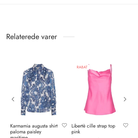
Relaterede varer
RABAT
Karmamia augusta shirt
Libertè cille strap top
Or
paloma paisley
pink
ca
maritime