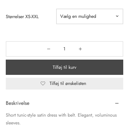
tröm
s
Størrelser XS-XXL
nalsin
ter
numb
 Biz Copenhagen
shirts
Tilføj til kurv
e Schnoor
e
es from the atelier
ts
Tilføj til ønskelisten
-50%
n Pioneers
Beskrivelse
Short tunic-style satin dress with belt. Elegant, voluminous
sleeves.