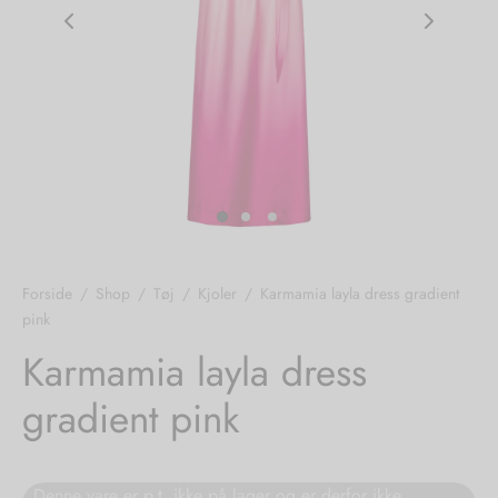
nhagen Shoes
igans
læder
ne Studios
er
ie
amia
r
eloo
Forside
/
Shop
/
Tøj
/
Kjoler
/
Karmamia layla dress gradient
pink
té Essentiel
uits
Karmamia layla dress
noer
gradient pink
o
r
 Cruz
rdele
Denne vare er p.t. ikke på lager og er derfor ikke