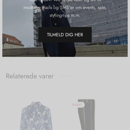
Kategorier:
Karmamia
,
Kjoler
,
Nye Varer
modtage mails og SMS'er om events, sale,
Varemærke:
Karmamia
styling-tips m.m.
Del
TILMELD DIG HER
Relaterede varer
RABAT