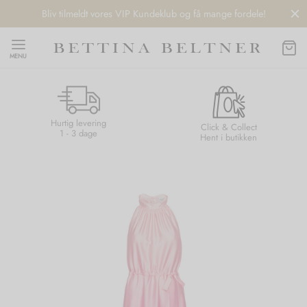
Bliv tilmeldt vores VIP Kundeklub og få mange fordele!
MENU
Hurtig levering
Back
Back
Back
Back
Click & Collect
1 - 3 dage
Hent i butikken
NDS
/ STYLES
 / STØVLER
ESSORIES
 DAY
re
er
uche
r
aler
edragt
ter
ker
nhagen Muse
er
er
r