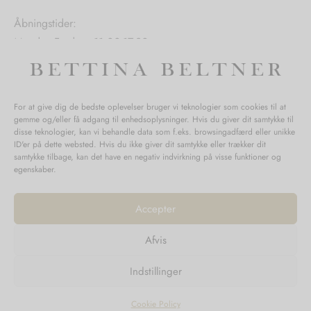
Åbningstider:
Mandag-Fredag: 11.00-17.30
Lørdag: 11.00-15.00
For at give dig de bedste oplevelser bruger vi teknologier som cookies til at
gemme og/eller få adgang til enhedsoplysninger. Hvis du giver dit samtykke til
SPØRGSMÅL WEBORDRE
disse teknologier, kan vi behandle data som f.eks. browsingadfærd eller unikke
ID'er på dette websted. Hvis du ikke giver dit samtykke eller trækker dit
BUTIK BETTINA BELTNER
samtykke tilbage, kan det have en negativ indvirkning på visse funktioner og
egenskaber.
Accepter
Afvis
Returnering
Indstillinger
Handelsvilkår
Persondata
Cookie Policy