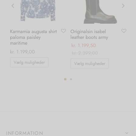
Karmamia augusta shirt
Originalsin isabel
Ka
paloma paisley
leather boots army
pa
maritime
ma
kr.
1.199,50
kr.
1.199,00
kr.
kr.
2.399,00
Dette
Dette
Vælg muligheder
Vælg muligheder
vare
vare
har
har
flere
flere
varianter.
varianter.
Mulighederne
Mulighedern
kan
kan
vælges
vælges
på
på
varesiden
INFORMATION
varesiden