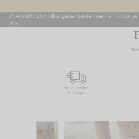
Tlf. +45 2897 2397 | Åbningstider i butikken: Man-Fre: 11-17.30, Lør
11-15
Nye
Hurtig levering
1 - 3 dage