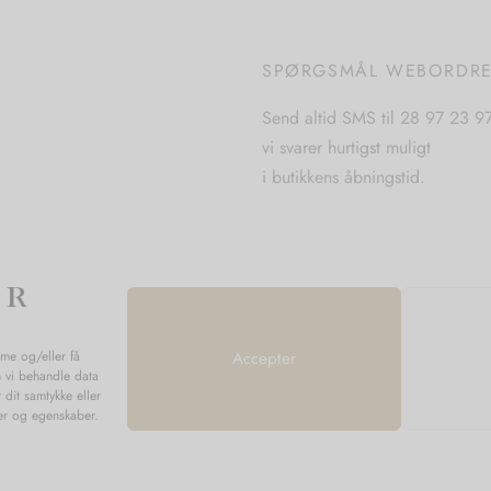
kan
kan
vælges
vælges
på
SPØRGSMÅL WEBORDR
på
varesiden
varesiden
Send altid SMS til 28 97 23 9
vi svarer hurtigst muligt
i butikkens åbningstid.
mme og/eller få
Accepter
n vi behandle data
 dit samtykke eller
ner og egenskaber.