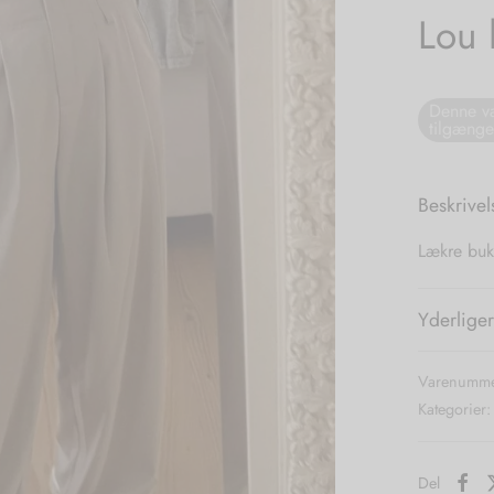
Lou 
Denne va
tilgænge
Beskrivel
Lækre buk
Yderliger
Varenumme
Kategorier
Del