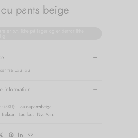
lou pants beige
re er p.t. ikke på lager og er derfor ikke
lig.
se
ser fra Lou lou
e information
r (SKU):
Louloupantsbeige
:
Bukser
,
Lou lou
,
Nye Varer