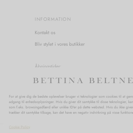
kan
vælges
INFORMATION
på
varesiden
Kontakt os
Bliv stylet i vores butikker
Åbningstider:
Mandag-Fredag: 11.00-17.30
Lørdag: 11.00-15.00
For at give dig de bedste oplevelser bruger vi teknologier som cookies til at ge
adgang til enhedsoplysninger. Hvis du giver dit samtykke til disse teknologier, ka
som f.eks. browsingadfærd eller unikke ID'er på dette websted. Hvis du ikke giver
trækker dit samtykke tilbage, kan det have en negativ indvirkning på visse funktio
Cookie Policy