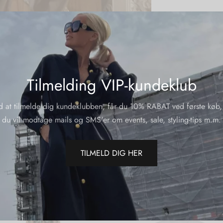
Tilmelding VIP-kundeklub
d at tilmelde dig kundeklubben, får du 10% RABAT ved første køb,
du vil modtage mails og SMS'er om events, sale, styling-tips m.m.
TILMELD DIG HER