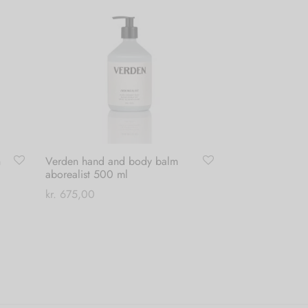
n
Verden hand and body balm
aborealist 500 ml
kr.
675,00
Tilføj til kurv