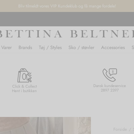
Bliv tilmeldt vores VIP Kundeklub og få mange fordele!
 Varer
Brands
Tøj / Styles
Sko / støvler
Accessories
Dansk kundeservice
Click & Collect
2897 2397
Hent i butikken
Forside
/