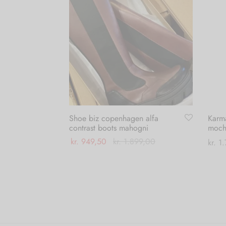
Shoe biz copenhagen alfa
Karma
contrast boots mahogni
moch
kr.
949,50
kr.
1.899,00
kr.
1.
Dette
Vælg muligheder
Vælg
vare
har
flere
varianter.
Mulighederne