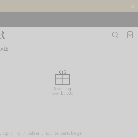
SALE
Gratis fragt
over kr. 500
Shop
/
Tøj
/
Bukser
/
Lou lou pants beige