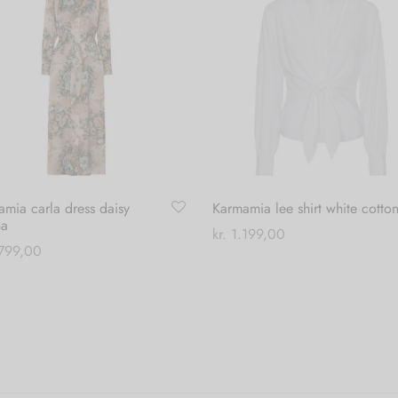
mia carla dress daisy
Karmamia lee shirt white cotto
a
kr.
1.199,00
799,00
Dette
Vælg muligheder
Dette
 muligheder
vare
vare
har
har
flere
flere
varianter.
varianter.
Mulighederne
Mulighederne