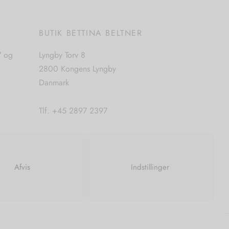
E
BUTIK BETTINA BELTNER
7 og
Lyngby Torv 8
2800 Kongens Lyngby
Danmark
Tlf. +45 2897 2397
CVR. nr. 42483397
Afvis
Indstillinger