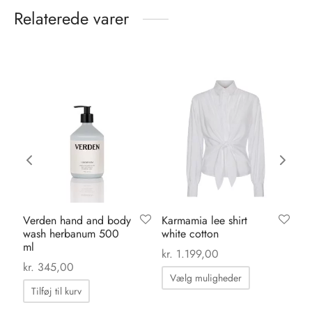
Relaterede varer
Verden hand and body
Karmamia lee shirt
Ka
wash herbanum 500
white cotton
bl
ml
0
kr.
1.199,00
kr.
kr.
345,00
Dette
Vælg muligheder
vare
Tilføj til kurv
har