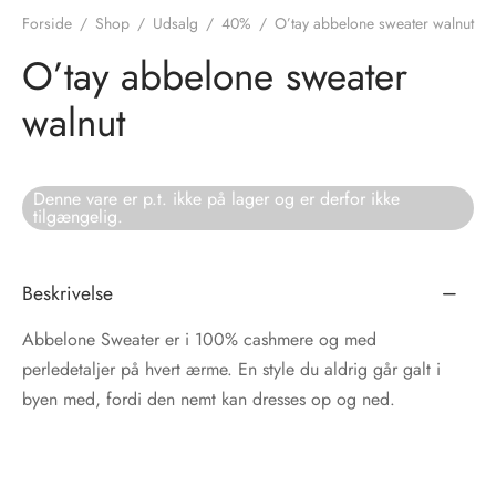
Forside
/
Shop
/
Udsalg
/
40%
/
O’tay abbelone sweater walnut
tröm
s
O’tay abbelone sweater
nalsin
ter
walnut
numb
Denne vare er p.t. ikke på lager og er derfor ikke
 Biz Copenhagen
shirts
tilgængelig.
e Schnoor
e
Beskrivelse
es from the atelier
ts
-50%
Abbelone Sweater er i 100% cashmere og med
perledetaljer på hvert ærme. En style du aldrig går galt i
n Pioneers
byen med, fordi den nemt kan dresses op og ned.