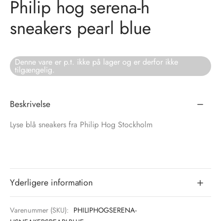
Philip hog serena-h
tröm
s
sneakers pearl blue
nalsin
ter
Denne vare er p.t. ikke på lager og er derfor ikke
numb
tilgængelig.
 Biz Copenhagen
shirts
Beskrivelse
e Schnoor
e
Lyse blå sneakers fra Philip Hog Stockholm
es from the atelier
ts
-50%
n Pioneers
Yderligere information
Varenummer (SKU):
PHILIPHOGSERENA-