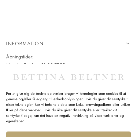
INFORMATION
Åbningstider:
Mandag-Fredag: 11.00-17.30
Lørdag: 11.00-15.00
For at give dig de bedste oplevelser bruger vi teknologier som cookies til at
gemme og/eller få adgang til enhedsoplysninger. Hvis du giver dit samtykke til
SPØRGSMÅL WEBORDRE
disse teknologier, kan vi behandle data som f.eks. browsingadfærd eller unikke
ID'er på dette websted. Hvis du ikke giver dit samtykke eller trækker dit
BUTIK BETTINA BELTNER
samtykke tilbage, kan det have en negativ indvirkning på visse funktioner og
egenskaber.