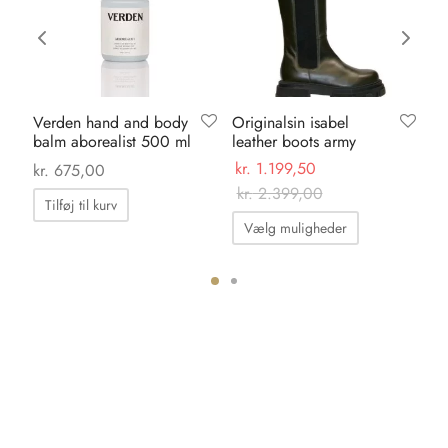
Verden hand and body
Originalsin isabel
Sh
balm aborealist 500 ml
leather boots army
al
ma
0
kr.
1.199,50
kr.
675,00
kr
kr.
2.399,00
Tilføj til kurv
Dette
Vælg muligheder
vare
har
flere
ter.
varianter.
hederne
Mulighedern
kan
s
vælges
på
iden