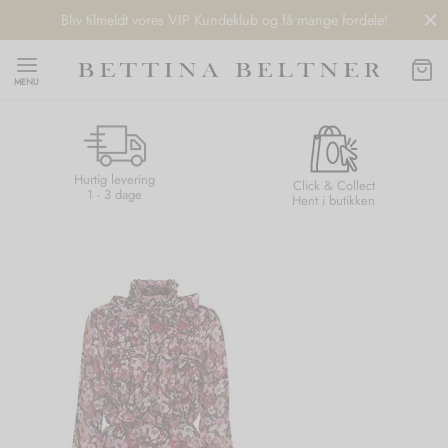
Bliv tilmeldt vores VIP Kundeklub og få mange fordele!
MENU
Hurtig levering
Back
Back
Back
Back
Click & Collect
1 - 3 dage
Hent i butikken
NDS
/ STYLES
 / STØVLER
ESSORIES
 DAY
re
er
uche
r
aler
edragt
ter
ker
nhagen Muse
er
er
r