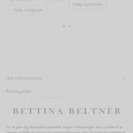
Dette
Vælg muligheder
Dette
vare
Vælg muligheder
vare
har
har
flere
flere
varianter.
varianter.
Mulighedern
Mulighederne
kan
kan
vælges
vælges
på
på
varesiden
INFORMATION
varesiden
Åbningstider:
Mandag-Fredag: 11.00-17.30
Lørdag: 11.00-15.00
For at give dig de bedste oplevelser bruger vi teknologier som cookies til at
gemme og/eller få adgang til enhedsoplysninger. Hvis du giver dit samtykke til