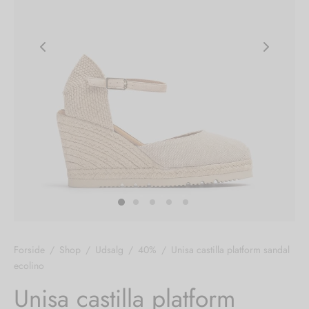
nhagen Shoes
igans
læder
ne Studios
er
ie
amia
r
eloo
té Essentiel
uits
noer
Forside
/
Shop
/
Udsalg
/
40%
/
Unisa castilla platform sandal
ecolino
o
r
Unisa castilla platform
 Cruz
rdele