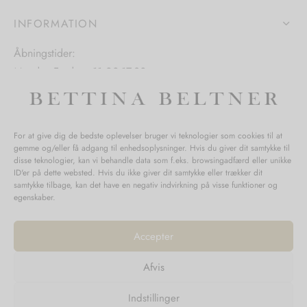
på
iden
varesiden
INFORMATION
varesiden
Åbningstider:
Mandag-Fredag: 11.00-17.30
Lørdag: 11.00-15.00
For at give dig de bedste oplevelser bruger vi teknologier som cookies til at
gemme og/eller få adgang til enhedsoplysninger. Hvis du giver dit samtykke til
SPØRGSMÅL WEBORDRE
disse teknologier, kan vi behandle data som f.eks. browsingadfærd eller unikke
ID'er på dette websted. Hvis du ikke giver dit samtykke eller trækker dit
BUTIK BETTINA BELTNER
samtykke tilbage, kan det have en negativ indvirkning på visse funktioner og
egenskaber.
Accepter
Afvis
Returnering
Indstillinger
Handelsvilkår