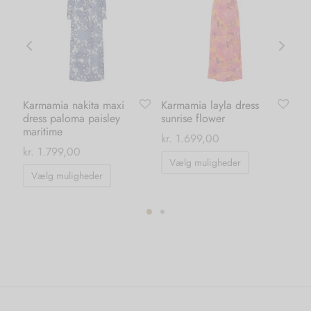
Karmamia nakita maxi
Karmamia layla dress
Li
dress paloma paisley
sunrise flower
gr
maritime
kr
kr.
1.699,00
kr.
1.799,00
Dette
Vælg muligheder
Dette
vare
Vælg muligheder
vare
har
har
flere
flere
ter.
varianter.
varianter.
hederne
Mulighedern
Mulighederne
kan
kan
s
vælges
vælges
på